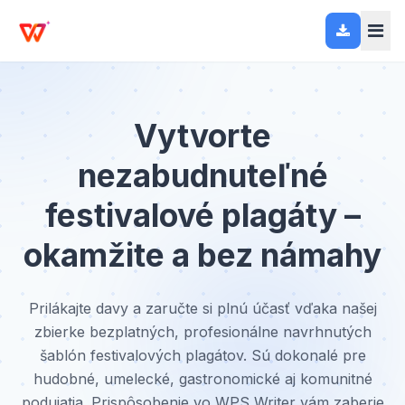
Vytvorte
nezabudnuteľné
festivalové plagáty –
okamžite a bez námahy
Prilákajte davy a zaručte si plnú účasť vďaka našej
zbierke bezplatných, profesionálne navrhnutých
šablón festivalových plagátov. Sú dokonalé pre
hudobné, umelecké, gastronomické aj komunitné
podujatia. Prispôsobenie vo WPS Writer vám zaberie