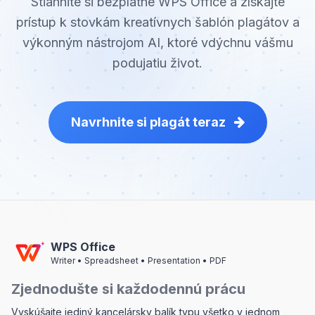
Stiahnite si bezplatne WPS Office a získajte
prístup k stovkám kreatívnych šablón plagátov a
výkonným nástrojom AI, ktoré vdýchnu vášmu
podujatiu život.
Navrhnite si plagát teraz
WPS Office
Writer • Spreadsheet • Presentation • PDF
Zjednodušte si každodennú prácu
Vyskúšajte jediný kancelársky balík typu všetko v jednom,