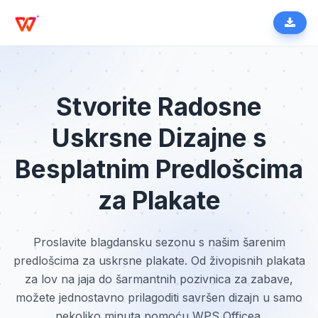
Stvorite Radosne
Uskrsne Dizajne s
Besplatnim Predlošcima
za Plakate
Proslavite blagdansku sezonu s našim šarenim
predlošcima za uskrsne plakate. Od živopisnih plakata
za lov na jaja do šarmantnih pozivnica za zabave,
možete jednostavno prilagoditi savršen dizajn u samo
nekoliko minuta pomoću WPS Officea.