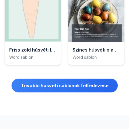
Friss zöld húsvéti levél
Színes húsvéti plakát
Word sablon
Word sablon
További húsvéti sablonok felfedezése