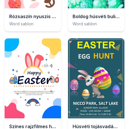
Rózsaszín nyuszis húsvéti plakát
Boldog húsvéti buli plakát
Word sablon
Word sablon
Színes rajzfilmes húsvéti plakát
Húsvéti tojásvadászat plakát