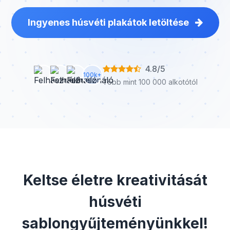
Ingyenes húsvéti plakátok letöltése
4.8/5
100k+
Több mint 100 000 alkotótól
Keltse életre kreativitását
húsvéti
sablongyűjteményünkkel!