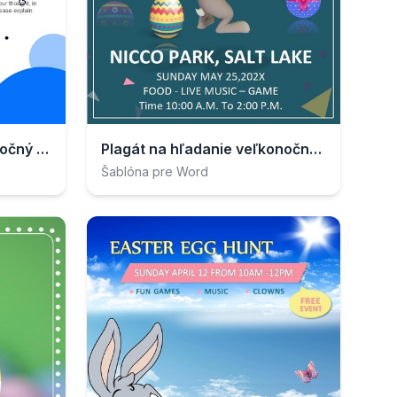
Farebný kreslený veľkonočný plagát
Plagát na hľadanie veľkonočných vajíčok
Šablóna pre Word