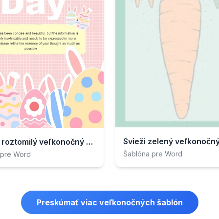
Svieži zelený veľkonočný 
Ružový roztomilý veľkonočný plagát
Šablóna pre Word
 pre Word
Preskúmať viac veľkonočných šablón