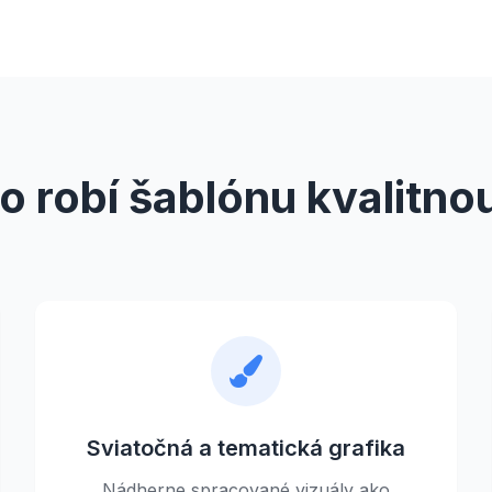
o robí šablónu kvalitno
Sviatočná a tematická grafika
Nádherne spracované vizuály ako