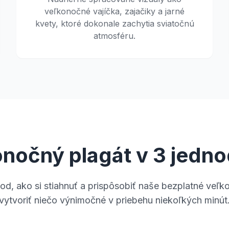
veľkonočné vajíčka, zajačiky a jarné
kvety, ktoré dokonale zachytia sviatočnú
atmosféru.
onočný plagát v 3 jed
d, ako si stiahnuť a prispôsobiť naše bezplatné veľk
vytvoriť niečo výnimočné v priebehu niekoľkých minút