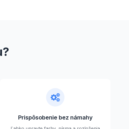
u?
Prispôsobenie bez námahy
Ľahko upravte farby, písma a rozloženia