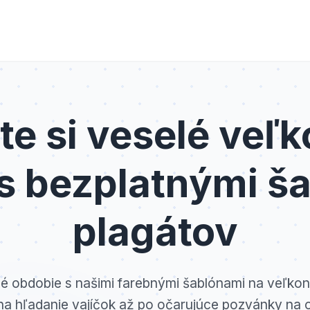
te si veselé veľ
 s bezplatnými š
plagátov
é obdobie s našimi farebnými šablónami na veľko
na hľadanie vajíčok až po očarujúce pozvánky na 