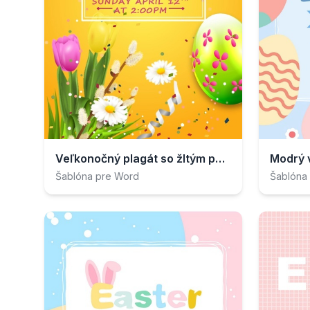
Veľkonočný plagát so žltým pozadím
Modrý 
Šablóna pre Word
Šablóna