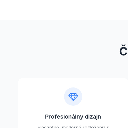
Č
Profesionálny dizajn
Elegantné, moderné rozloženia s