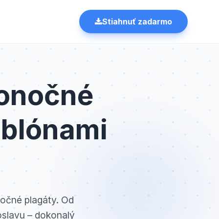
Stiahnuť zadarmo
konočné
ablónami
nočné plagáty. Od
oslavu – dokonalý