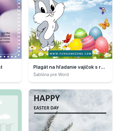
t
Plagát na hľadanie vajíčok s roztomilým zajacom
Šablóna pre Word