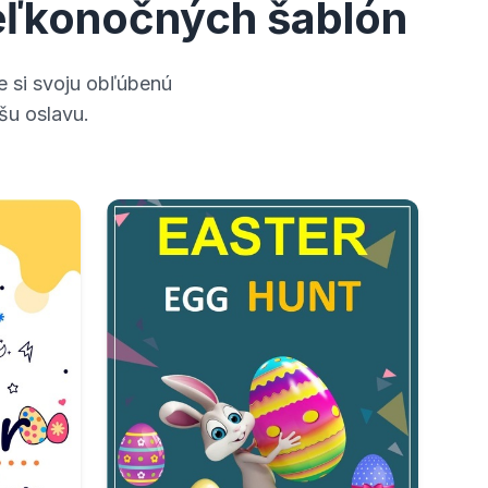
veľkonočných šablón
e si svoju obľúbenú
šu oslavu.