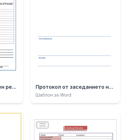
Прост безплатен дневен ред за среща.docx
Протокол от заседанието на Проста бяла конференция.docx
Шаблон за Word