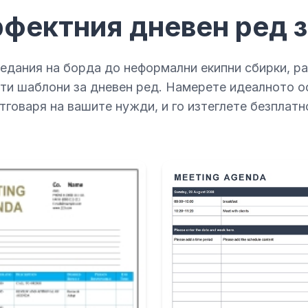
фектния дневен ред з
едания на борда до неформални екипни сбирки, р
сти шаблони за дневен ред. Намерете идеалното о
тговаря на вашите нужди, и го изтеглете безплатн