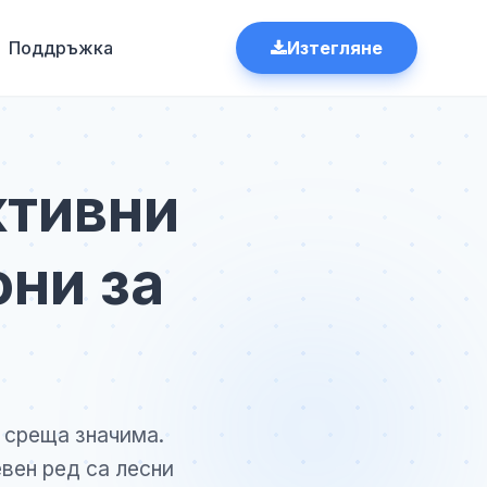
Поддръжка
Изтегляне
ктивни
они за
 среща значима.
вен ред са лесни