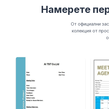
Намерете пер
От официални зас
колекция от про
о