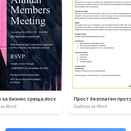
 за бизнес среща.docx
за Word
Шаблон за Word