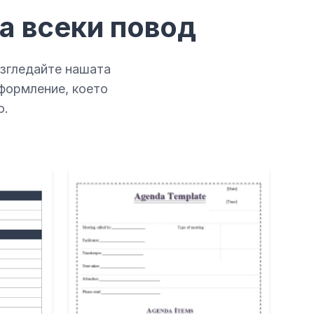
а всеки повод
азгледайте нашата
формление, което
о.