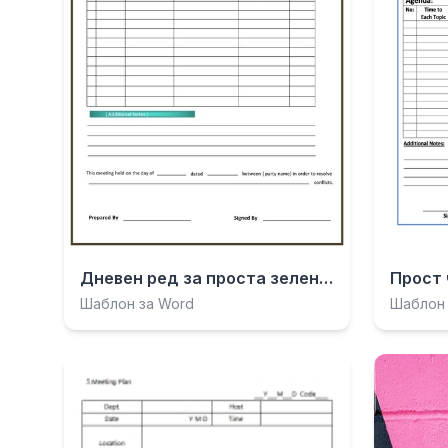
Дневен ред за проста зелена среща.docx
Шаблон за Word
Шаблон 