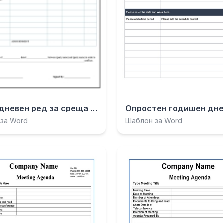
Прост дневен ред за среща в синьо и бяло.docx
за Word
Шаблон за Word