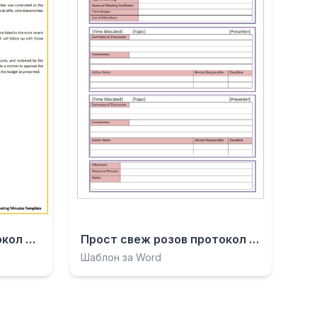
Прост безплатен протокол от среща.docx
Прост свеж розов протокол от среща.doc
Шаблон за Word