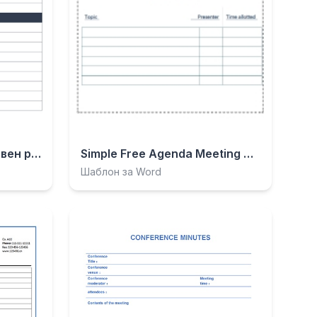
Опростен годишен дневен ред на срещата.docx
Simple Free Agenda Meeting Minutes.docx
Шаблон за Word