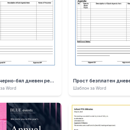
Прост черно-бял дневен ред за среща.docx
за Word
Шаблон за Word