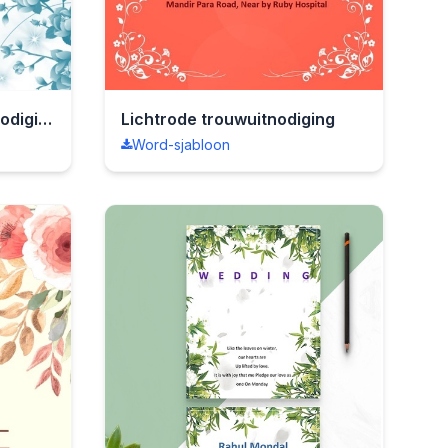
Blauw-paarse trouwuitnodiging
Lichtrode trouwuitnodiging
Word-sjabloon