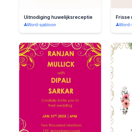
Uitnodiging huwelijksreceptie
Frisse
Word-sjabloon
Word-