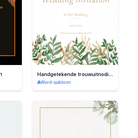
n
Handgetekende trouwuitnodiging
Word-sjabloon