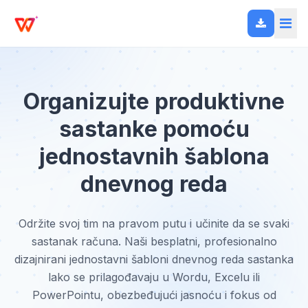
Organizujte produktivne
sastanke pomoću
jednostavnih šablona
dnevnog reda
Održite svoj tim na pravom putu i učinite da se svaki
sastanak računa. Naši besplatni, profesionalno
dizajnirani jednostavni šabloni dnevnog reda sastanka
lako se prilagođavaju u Wordu, Excelu ili
PowerPointu, obezbeđujući jasnoću i fokus od