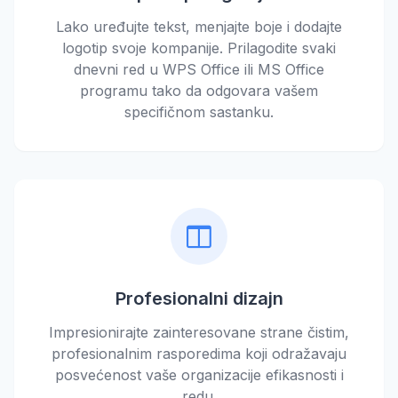
Lako uređujte tekst, menjajte boje i dodajte
logotip svoje kompanije. Prilagodite svaki
dnevni red u WPS Office ili MS Office
programu tako da odgovara vašem
specifičnom sastanku.
Profesionalni dizajn
Impresionirajte zainteresovane strane čistim,
profesionalnim rasporedima koji odražavaju
posvećenost vaše organizacije efikasnosti i
redu.