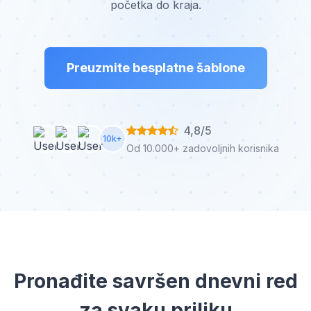
početka do kraja.
Preuzmite besplatne šablone
4,8/5
10k+
Od 10.000+ zadovoljnih korisnika
Pronađite savršen dnevni red
za svaku priliku