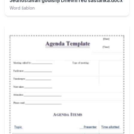
Jednostavan godišnji Dnevni red sastanka.docx
Word šablon