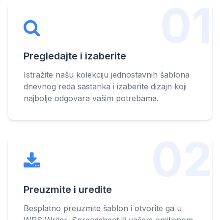
01
Pregledajte i izaberite
Istražite našu kolekciju jednostavnih šablona
dnevnog reda sastanka i izaberite dizajn koji
najbolje odgovara vašim potrebama.
02
Preuzmite i uredite
Besplatno preuzmite šablon i otvorite ga u
WPS Writer, Spreadsheet ili vašem omiljenom