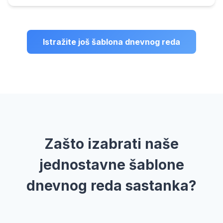
Istražite još šablona dnevnog reda
Zašto izabrati naše
jednostavne šablone
dnevnog reda sastanka?