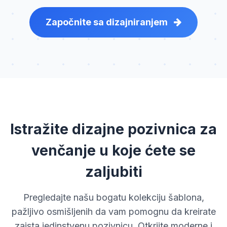
Započnite sa dizajniranjem
Istražite dizajne pozivnica za
venčanje u koje ćete se
zaljubiti
Pregledajte našu bogatu kolekciju šablona,
pažljivo osmišljenih da vam pomognu da kreirate
zaista jedinstvenu pozivnicu. Otkrijte moderne i