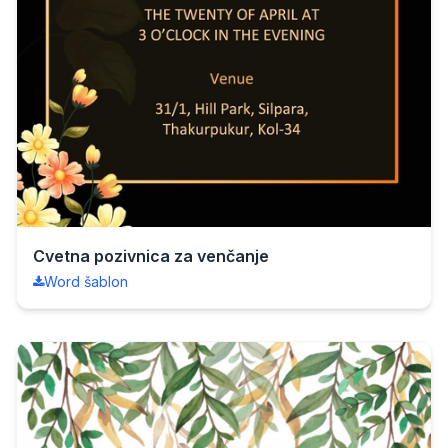
Cvetna pozivnica za venčanje
Word šablon