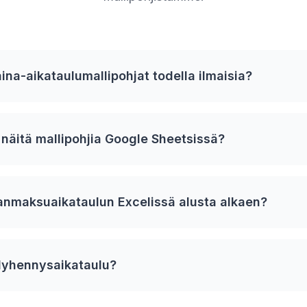
na-aikataulumallipohjat todella ilmaisia?
 näitä mallipohjia Google Sheetsissä?
nanmaksuaikataulun Excelissä alusta alkaen?
 lyhennysaikataulu?