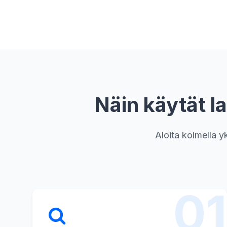
Näin käytät l
Aloita kolmella yk
01