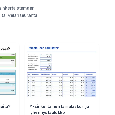
ksinkertaistamaan
 tai velanseuranta
joita?
Yksinkertainen lainalaskuri ja
lyhennystaulukko