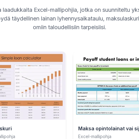
 laadukkaita Excel-mallipohjia, jotka on suunniteltu y
Löydä täydellinen lainan lyhennysaikataulu, maksulaskuri
omiin taloudellisiin tarpeisiisi.
skuri
Maksa opintolainat vai si
llipohja
Excel-mallipohja