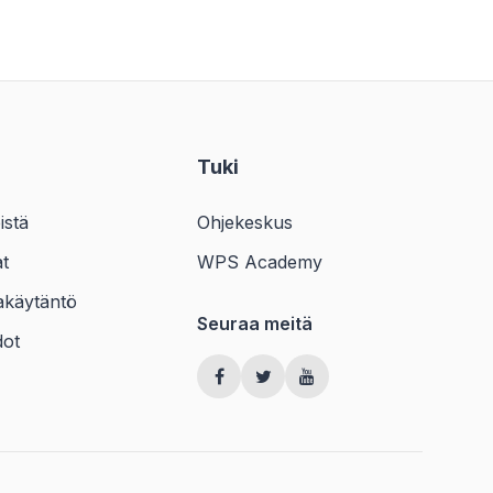
Tuki
istä
Ohjekeskus
at
WPS Academy
akäytäntö
Seuraa meitä
dot