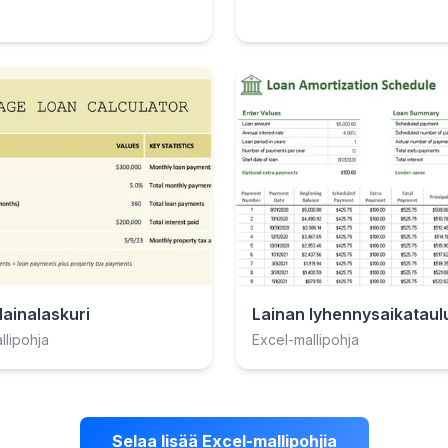
ainalaskuri
Lainan lyhennysaikataul
llipohja
Excel-mallipohja
Selaa lisää Excel-mallipohjia