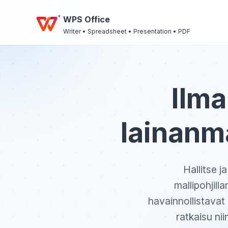
WPS Office
Writer • Spreadsheet • Presentation • PDF
Ilma
lainanm
Hallitse j
mallipohjill
havainnollistavat 
ratkaisu nii