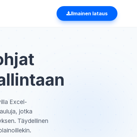
Ilmainen lataus
ohjat
llintaan
illa Excel-
auluja, jotka
tyksen. Täydellinen
lainoillekin.