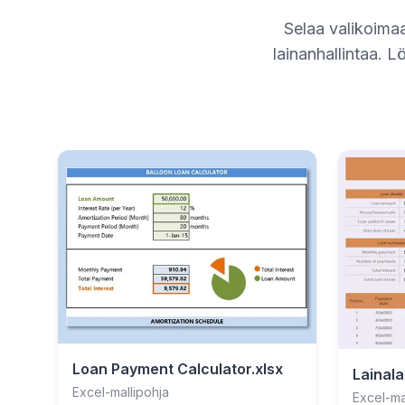
Selaa valikoimaa
lainanhallintaa. 
Loan Payment Calculator.xlsx
Lainala
Excel-mallipohja
Excel-ma