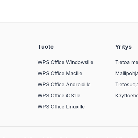
Tuote
Yritys
WPS Office Windowsille
Tietoa me
WPS Office Macille
Mallipohj
WPS Office Androidille
Tietosuoj
WPS Office iOS:lle
Käyttöeh
WPS Office Linuxille