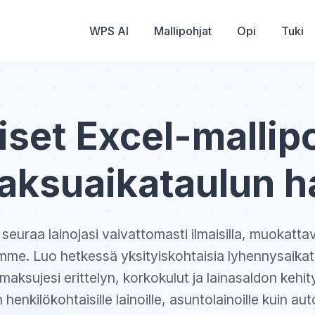
WPS AI
Mallipohjat
Opi
Tuki
iset Excel-mallip
aksuaikataulun ha
a seuraa lainojasi vaivattomasti ilmaisilla, muokattav
amme. Luo hetkessä yksityiskohtaisia lyhennysaikat
maksujesi erittelyn, korkokulut ja lainasaldon kehi
n henkilökohtaisille lainoille, asuntolainoille kuin auto