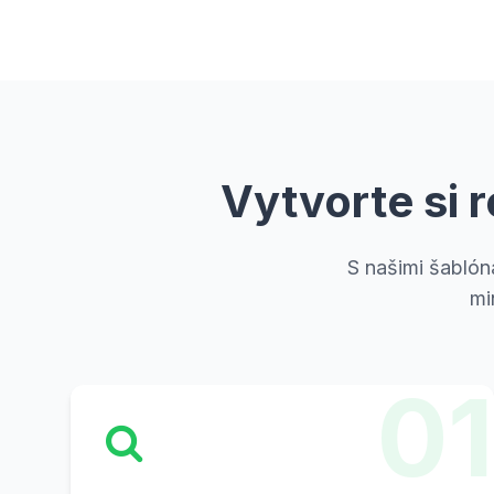
Vytvorte si
S našimi šablón
mi
01