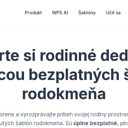
Produkt
WPS AI
Šablóny
Učiť sa
te si rodinné de
ou bezplatných 
rodokmeňa
korene a vyrozprávajte príbeh svojej rodiny prostr
utých šablón rodokmeňa. Sú
úplne bezplatné
, pl