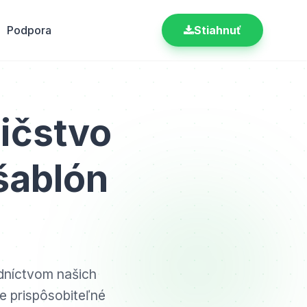
Podpora
Stiahnuť
dičstvo
šablón
edníctvom našich
ne prispôsobiteľné