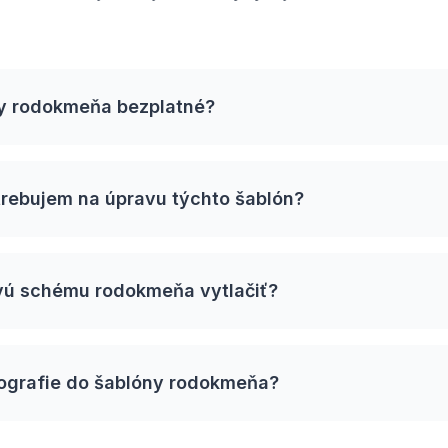
ny rodokmeňa bezplatné?
trebujem na úpravu týchto šablón?
vú schému rodokmeňa vytlačiť?
ografie do šablóny rodokmeňa?