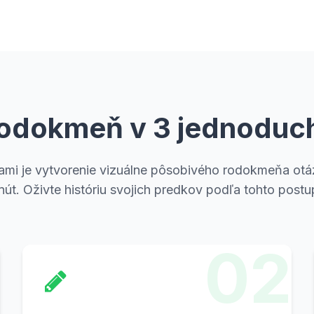
 rodokmeň v 3 jednoduc
ami je vytvorenie vizuálne pôsobivého rodokmeňa ot
nút. Oživte históriu svojich predkov podľa tohto postu
02