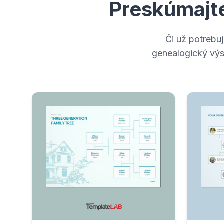
Preskúmajt
Či už potrebu
genealogický výsk