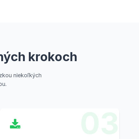
hých krokoch
ázkou niekoľkých
pu.
03