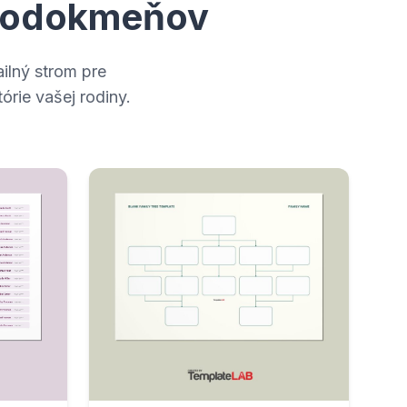
 rodokmeňov
ilný strom pre
órie vašej rodiny.