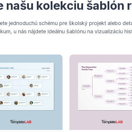
e našu kolekciu šablón
jete jednoduchú schému pre školský projekt alebo deta
um, u nás nájdete ideálnu šablónu na vizualizáciu hist