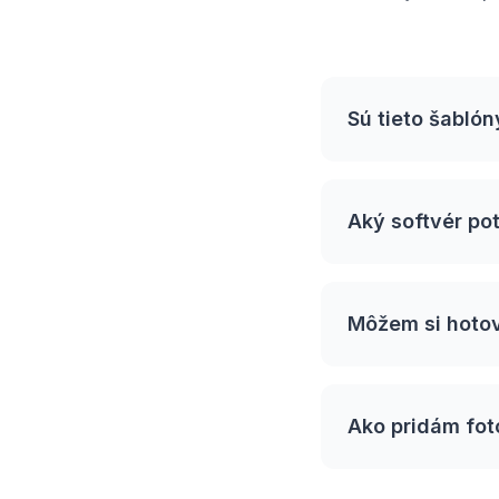
Sú tieto šabló
Aký softvér po
Môžem si hoto
Ako pridám fot