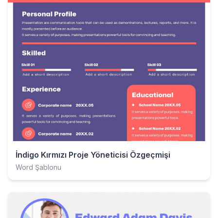
İndigo Kırmızı Proje Yöneticisi Özgeçmişi
Word Şablonu