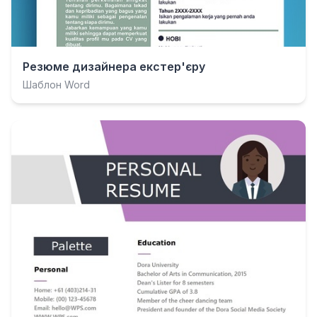
Резюме дизайнера екстер'єру
Шаблон Word