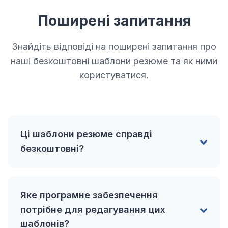
Поширені запитання
Знайдіть відповіді на поширені запитання про
наші безкоштовні шаблони резюме та як ними
користуватися.
Ці шаблони резюме справді
безкоштовні?
Так, усі шаблони резюме, представлені в цій
Яке програмне забезпечення
колекції, абсолютно безкоштовні для
потрібне для редагування цих
завантаження та використання для
особистого пошуку роботи.
шаблонів?