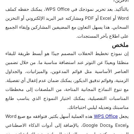
الآخرين؟
بالتأكيد. بعد تحرير نموذجك في WPS Office، يمكنك حفظه كملف
Word أو Excel أو PDF ومشاركته عبر البريد الإلكتروني أو التخزين
السحابي. هذا يسهل التعاون مع المضيفين المشاركين وإبقاء الجميع
على اطلاع بآخر المستجدات.
ملخص
إن نموذج تخطيط الحفلات المصمم جيدًا هو أبسط طريقة للبقاء
منظمًا وبعيدًا عن التوتر عند استضافة مناسبة ما. من خلال تضمين
العناصر الأساسية مثل قوائم المدعوين، والميزانيات، والجداول
الزمنية، وقوائم تدقيق الديكور، يمكنك ضمان عدم إغفال أي تفصيلة.
مع تنوع النماذج المجانية المتاحة، من الملصقات إلى مخططات
المناسبات التفصيلية، يمكنك اختيار النموذج الذي يناسب طابع
مناسبتك وتعديله ليلبي احتياجاتك.
يجعل
WPS Office
هذه العملية أسهل بكثير. فتوافقه مع صيغ Word
وExcel وGoogle Docs، بالإضافة إلى أدوات الذكاء الاصطناعي