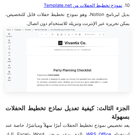
10.
نموذج تخطيط الحفلات من Template.net
بديل لبرنامج Notion، وهو نموذج تخطيط حفلات قابل للتخصيص،
يمكن تحريره عبر الإنترنت وتنزيله للاستخدام دون اتصال.
الجزء الثالث: كيفية تعديل نماذج تخطيط الحفلات
بسهولة
يعد تخصيص نموذج تخطيط الحفلات أمرًا سهلاً ومباشرًا، خاصة عند
استخدام
WPS Office
، الذي يدعم صيغتي Word وExcel. إليك