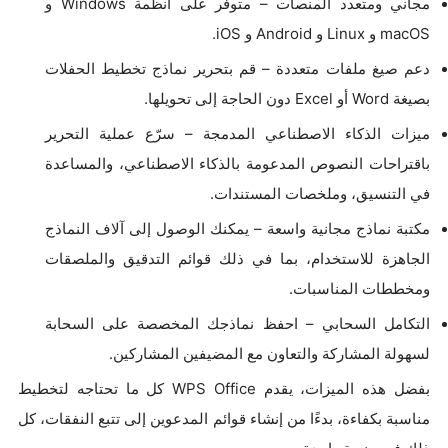
مجاني ومتعدد المنصات – متوفر على أنظمة Windows و
macOS و Linux و Android و iOS.
دعم صيغ ملفات متعددة – قم بتحرير نماذج تخطيط الحفلات
بصيغة Word أو Excel دون الحاجة إلى تحويلها.
ميزات الذكاء الاصطناعي المدمجة – سرّع عملية التحرير
باقتراحات النصوص المدعومة بالذكاء الاصطناعي، والمساعدة
في التنسيق، وملخصات المستندات.
مكتبة نماذج مجانية واسعة – يمكنك الوصول إلى آلاف النماذج
الجاهزة للاستخدام، بما في ذلك قوائم التدقيق والملصقات
ومخططات المناسبات.
التكامل السحابي – احفظ نماذجك المخصصة على السحابة
لسهولة المشاركة والتعاون مع المضيفين المشاركين.
بفضل هذه الميزات، يقدم WPS Office كل ما تحتاجه لتخطيط
مناسبة بكفاءة، بدءًا من إنشاء قوائم المدعوين إلى تتبع النفقات، كل