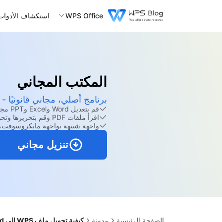
WPS Office
استكشاف الأدوات
المكتب المجاني
برنامج أصلي، مجاني قانونيًا -
قم بتعديل Word وExcel وPPT مجانًا.
اقرأ ملفات PDF وقم بتحريرها وتحويلها باستخدام مجموعة أدوات PDF القوية.
واجهة شبيهة بواجهة مايكروسوفت، 
تنزيل مجاني
الصفحة الرئيسية
مدونة
كيفية تحويل ملف WPS إلى Word (دليل سهل)