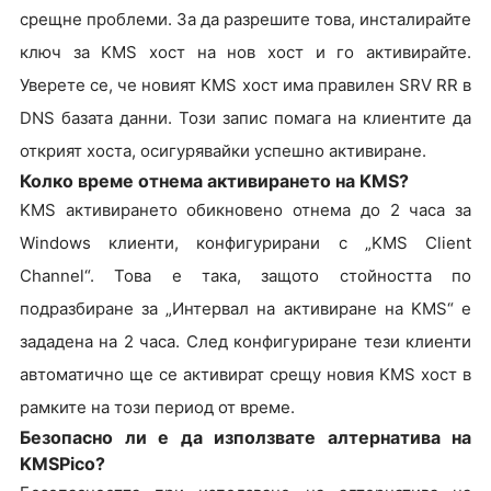
срещне проблеми. За да разрешите това, инсталирайте
ключ за KMS хост на нов хост и го активирайте.
Уверете се, че новият KMS хост има правилен SRV RR в
DNS базата данни. Този запис помага на клиентите да
открият хоста, осигурявайки успешно активиране.
Колко време отнема активирането на KMS?
KMS активирането обикновено отнема до 2 часа за
Windows клиенти, конфигурирани с „KMS Client
Channel“. Това е така, защото стойността по
подразбиране за „Интервал на активиране на KMS“ е
зададена на 2 часа. След конфигуриране тези клиенти
автоматично ще се активират срещу новия KMS хост в
рамките на този период от време.
Безопасно ли е да използвате алтернатива на
KMSPico?