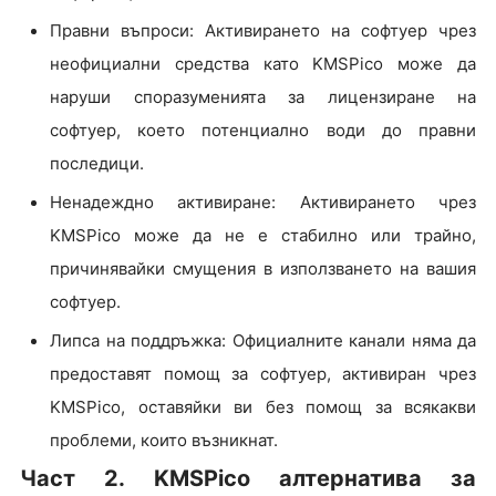
Правни въпроси: Активирането на софтуер чрез
неофициални средства като KMSPico може да
наруши споразуменията за лицензиране на
софтуер, което потенциално води до правни
последици.
Ненадеждно активиране: Активирането чрез
KMSPico може да не е стабилно или трайно,
причинявайки смущения в използването на вашия
софтуер.
Липса на поддръжка: Официалните канали няма да
предоставят помощ за софтуер, активиран чрез
KMSPico, оставяйки ви без помощ за всякакви
проблеми, които възникнат.
Част 2. KMSPico алтернатива за