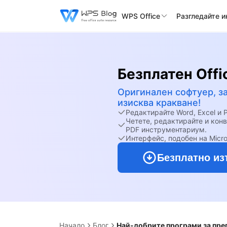
WPS Office
Разгледайте 
Безплатен Offi
Оригинален софтуер, з
изисква кракване!
Редактирайте Word, Excel и
Четете, редактирайте и кон
PDF инструментариум.
Интерфейс, подобен на Micro
Безплатно из
Начало
Блог
Най-добрите програми за прег