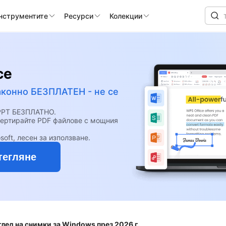
инструментите
Ресурси
Колекции
ce
аконно БЕЗПЛАТЕН - не се
 PPT БЕЗПЛАТНО.
вертирайте PDF файлове с мощния
soft, лесен за използване.
тегляне
лед на снимки за Windows през 2026 г.