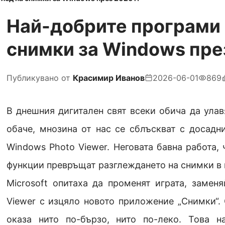
Най-добрите програми 
снимки за Windows през
Публикувано от
Красимир Иванов
2026-06-01
869
В днешния дигитален свят всеки обича да ула
обаче, мнозина от нас се сблъскват с досадн
Windows Photo Viewer. Неговата бавна работа, 
функции превръщат разглеждането на снимки в 
Microsoft опитаха да променят играта, замен
Viewer с изцяло новото приложение „Снимки“. 
оказа нито по-бързо, нито по-леко. Това н