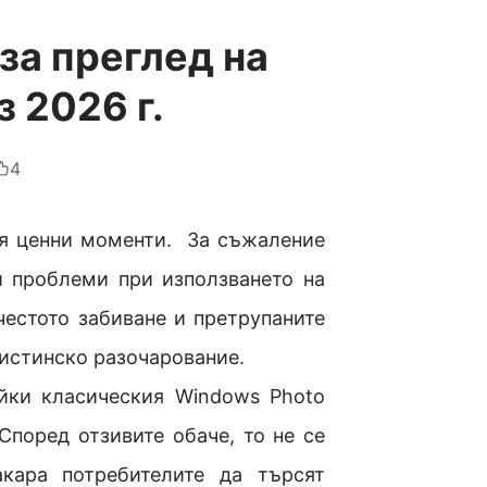
за преглед на
 2026 г.
4
вя ценни моменти. За съжаление
и проблеми при използването на
честото забиване и претрупаните
истинско разочарование.
яйки класическия Windows Photo
Според отзивите обаче, то не се
акара потребителите да търсят