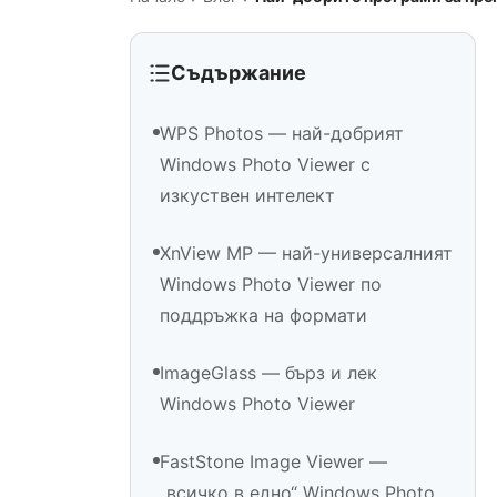
Съдържание
WPS Photos — най-добрият
Windows Photo Viewer с
изкуствен интелект
XnView MP — най-универсалният
Windows Photo Viewer по
поддръжка на формати
ImageGlass — бърз и лек
Windows Photo Viewer
FastStone Image Viewer —
„всичко в едно“ Windows Photo