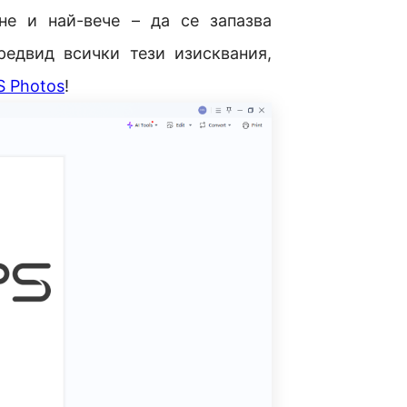
не и най-вече – да се запазва
редвид всички тези изисквания,
 Photos
!