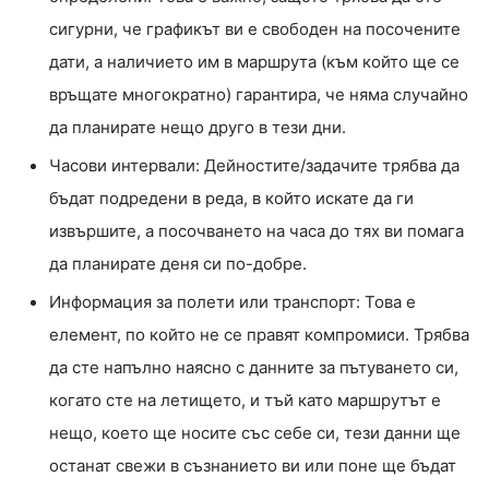
сигурни, че графикът ви е свободен на посочените
дати, а наличието им в маршрута (към който ще се
връщате многократно) гарантира, че няма случайно
да планирате нещо друго в тези дни.
Часови интервали: Дейностите/задачите трябва да
бъдат подредени в реда, в който искате да ги
извършите, а посочването на часа до тях ви помага
да планирате деня си по-добре.
Информация за полети или транспорт: Това е
елемент, по който не се правят компромиси. Трябва
да сте напълно наясно с данните за пътуването си,
когато сте на летището, и тъй като маршрутът е
нещо, което ще носите със себе си, тези данни ще
останат свежи в съзнанието ви или поне ще бъдат