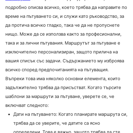
подробно описва всичко, което трябва да направите по
време на пътуването си, и служи като ръководство, за
да протича всичко гладко, така че да не пропуснете
нищо. Може да се използва както за професионални,
така и за лични пътувания. Маршрутът за пътуване е
изключително персонализиран, защото прилича на
вашия списък със задачи. Съдържанието му изброява
всичко според предпочитанията на пътуващия.
Въпреки това има няколко основни елемента, които
задължително трябва да присъстват. Когато търсите
шаблони за маршрути за пътуване, уверете се, че
включват следното:
Дати на пътуването: Когато планирате маршрута си,
трябва да се уверите, че датите са ясно
определени. Това е важно, защото трябва да сте