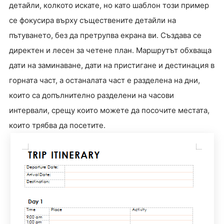
детайли, колкото искате, но като шаблон този пример
се фокусира върху съществените детайли на
пътуването, без да претрупва екрана ви. Създава се
директен и лесен за четене план. Маршрутът обхваща
дати на заминаване, дати на пристигане и дестинация в
горната част, а останалата част е разделена на дни,
които са допълнително разделени на часови
интервали, срещу които можете да посочите местата,
които трябва да посетите.