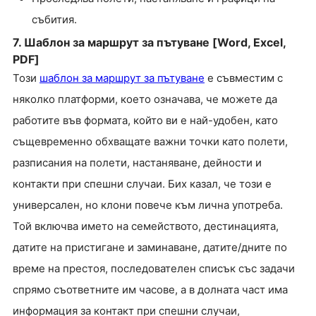
събития.
7. Шаблон за маршрут за пътуване [Word, Excel,
PDF]
Този
шаблон за маршрут за пътуване
е съвместим с
няколко платформи, което означава, че можете да
работите във формата, който ви е най-удобен, като
същевременно обхващате важни точки като полети,
разписания на полети, настаняване, дейности и
контакти при спешни случаи. Бих казал, че този е
универсален, но клони повече към лична употреба.
Той включва името на семейството, дестинацията,
датите на пристигане и заминаване, датите/дните по
време на престоя, последователен списък със задачи
спрямо съответните им часове, а в долната част има
информация за контакт при спешни случаи,