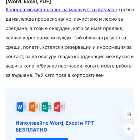
[Word, Excel, PDF]
Корпоративният шаблон за маршрут за пътуване
трябва
да изглежда професионално, изчистено и лесно за
следване, а този е създаден, като се имат предвид
всички корпоративни нужди. Той обхваща раздел за
срещи, полети, хотелски резервации и информация за
контакт, за да осигури гладка координация между вас и
вашите колеги/бизнес партньори, когато имате работа
за вършене. Тъй като това е корпоративен
Използвайте Word, Excel и PPT
БЕЗПЛАТНО