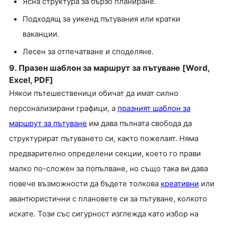
Ясна структура за бързо планиране.
Подходящ за уикенд пътувания или кратки
ваканции.
Лесен за отпечатване и споделяне.
9. Празен шаблон за маршрут за пътуване [Word,
Excel, PDF]
Някои пътешественици обичат да имат силно
персонализирани графици, а
празният шаблон за
маршрут за пътуване
им дава пълната свобода да
структурират пътуването си, както пожелаят. Няма
предварително определени секции, което го прави
малко по-сложен за попълване, но също така ви дава
повече възможности да бъдете толкова
креативни
или
авантюристични с плановете си за пътуване, колкото
искате. Този със сигурност изглежда като избор на