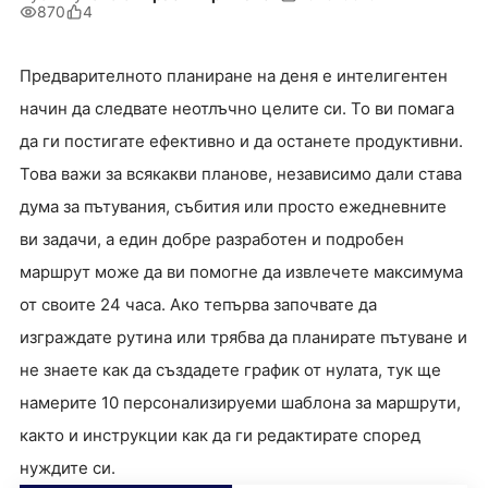
870
4
Предварителното планиране на деня е интелигентен
начин да следвате неотлъчно целите си. То ви помага
да ги постигате ефективно и да останете продуктивни.
Това важи за всякакви планове, независимо дали става
дума за пътувания, събития или просто ежедневните
ви задачи, а един добре разработен и подробен
маршрут може да ви помогне да извлечете максимума
от своите 24 часа. Ако тепърва започвате да
изграждате рутина или трябва да планирате пътуване и
не знаете как да създадете график от нулата, тук ще
намерите 10 персонализируеми шаблона за маршрути,
както и инструкции как да ги редактирате според
нуждите си.