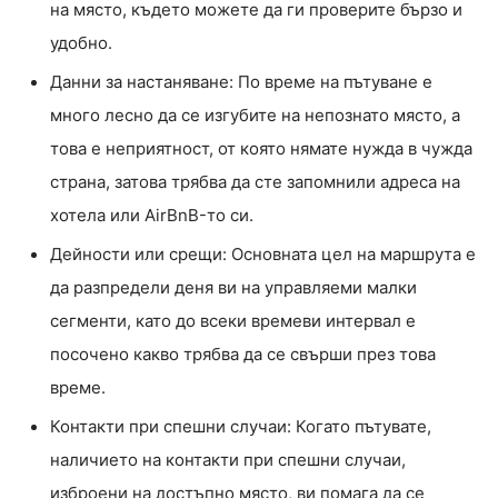
на място, където можете да ги проверите бързо и
удобно.
Данни за настаняване: По време на пътуване е
много лесно да се изгубите на непознато място, а
това е неприятност, от която нямате нужда в чужда
страна, затова трябва да сте запомнили адреса на
хотела или AirBnB-то си.
Дейности или срещи: Основната цел на маршрута е
да разпредели деня ви на управляеми малки
сегменти, като до всеки времеви интервал е
посочено какво трябва да се свърши през това
време.
Контакти при спешни случаи: Когато пътувате,
наличието на контакти при спешни случаи,
изброени на достъпно място, ви помага да се