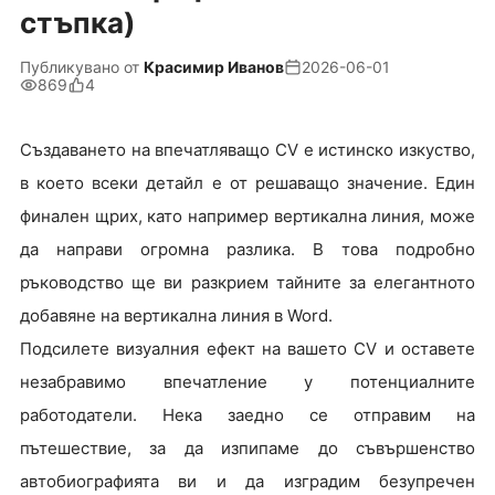
стъпка)
Публикувано от
Красимир Иванов
2026-06-01
869
4
Създаването на впечатляващо CV е истинско изкуство,
в което всеки детайл е от решаващо значение. Един
финален щрих, като например вертикална линия, може
да направи огромна разлика. В това подробно
ръководство ще ви разкрием тайните за елегантното
добавяне на вертикална линия в Word.
Подсилете визуалния ефект на вашето CV и оставете
незабравимо впечатление у потенциалните
работодатели. Нека заедно се отправим на
пътешествие, за да изпипаме до съвършенство
автобиографията ви и да изградим безупречен