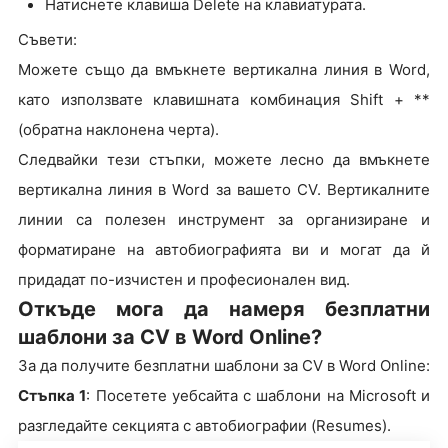
Натиснете клавиша Delete на клавиатурата.
Съвети:
Можете също да вмъкнете вертикална линия в Word,
като използвате клавишната комбинация Shift + **
(обратна наклонена черта).
Следвайки тези стъпки, можете лесно да вмъкнете
вертикална линия в Word за вашето CV. Вертикалните
линии са полезен инструмент за организиране и
форматиране на автобиографията ви и могат да й
придадат по-изчистен и професионален вид.
Откъде мога да намеря безплатни
шаблони за CV в Word Online?
За да получите безплатни шаблони за CV в Word Online:
Стъпка 1
: Посетете уебсайта с шаблони на Microsoft и
разгледайте секцията с автобиографии (Resumes).