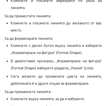
Кликнете и плъзнете маркерите по ръба на
линията.
За да преместите линията:
Кликнете и плъзнете линията до желаното от вас
място.
За да форматирате линията:
Кликнете с десен бутон върху линията и изберете
„Форматиране на фигура“ (Format Shape).
В диалоговия прозорец „Форматиране на фигура“
(Format Shape) изберете раздела „Линия“ (Line).
Сега можете да промените цвета на линията,
дебелината й и други опции за форматиране.
За да премахнете линията:
Кликнете върху линията, за да я изберете.