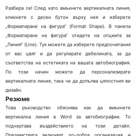
Разбира се! След като вмъкнете вертикалната линия,
кликнете с десен бутон върху нея и изберете
„Форматиране на фигура“ (Format Shape). В панела
„Форматиране на фигура“ отидете на опциите за
„Линия“ (Line). Тук можете да изберете предпочитания
от вас цвят и да регулирате дебелината, за да
съответства на естетиката на вашата автобиография.
По този начин можете да персонализирате
вертикалната линия, така че да допълва цялостния ви
дизайн.
Резюме
Това ръководство обяснява как да вмъкнете
вертикална линия в Word за автобиографии. То
подчертава въздействието на този детайл.
Предимствата включват по-добра организация и