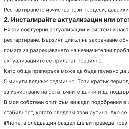
Рестартирането изчиства тези процеси, давайки
2. Инсталирайте актуализации или от
Някои софтуерни актуализации и системни наст
рестартиране. Бързият цикъл на захранване обн
помага за разрешаването на незначителни пробл
актуализациите се прилагат правилно.
Като обща препоръка може да бъде полезно да 
5 минути веднъж седмично. Този кратък период
за изчистване на остатъчните данни и да поддъ
В моя собствен опит съм виждал подобрения в 
стабилност, когато следвам тази рутина. Ако се
iPhone, в следващия раздел ще ви преведа през