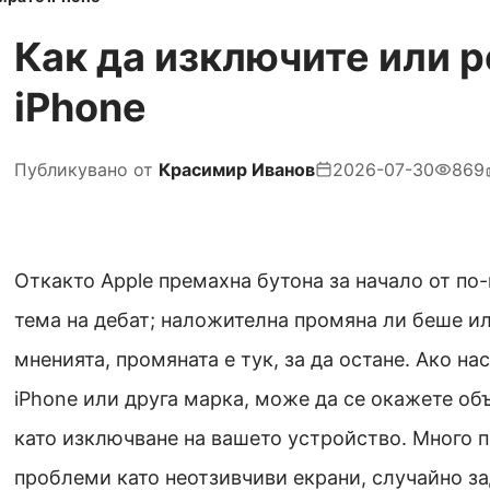
Как да изключите или 
iPhone
Публикувано от
Красимир Иванов
2026-07-30
869
Откакто Apple премахна бутона за начало от по-
тема на дебат; наложителна промяна ли беше и
мненията, промяната е тук, за да остане. Ако н
iPhone или друга марка, може да се окажете об
като изключване на вашето устройство. Много п
проблеми като неотзивчиви екрани, случайно з