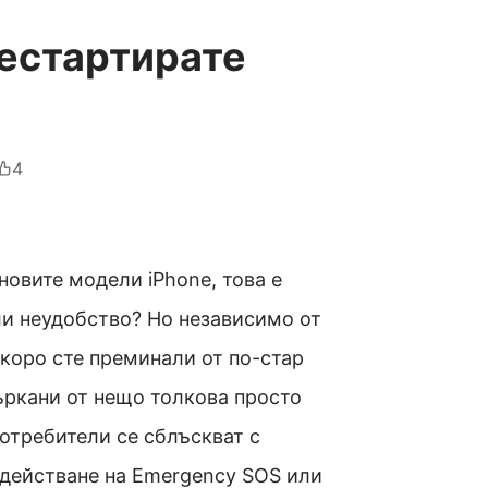
рестартирате
4
новите модели iPhone, това е
ли неудобство? Но независимо от
аскоро сте преминали от по-стар
ъркани от нещо толкова просто
отребители се сблъскват с
адействане на Emergency SOS или