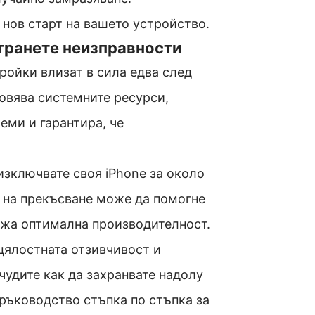
 нов старт на вашето устройство.
странете неизправности
ройки влизат в сила едва след
овява системните ресурси,
еми и гарантира, че
изключвате своя iPhone за около
 на прекъсване може да помогне
ржа оптимална производителност.
цялостната отзивчивост и
 чудите как да захранвате надолу
 ръководство стъпка по стъпка за