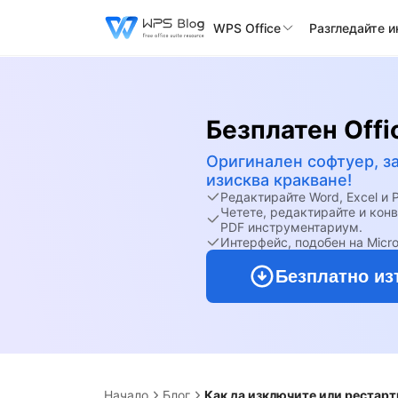
WPS Office
Разгледайте 
Безплатен Offi
Оригинален софтуер, з
изисква кракване!
Редактирайте Word, Excel и
Четете, редактирайте и кон
PDF инструментариум.
Интерфейс, подобен на Micro
Безплатно из
Начало
Блог
Как да изключите или рестарт