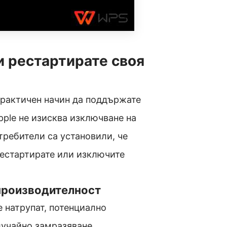
и рестартирате своя
практичен начин да поддържате
pple не изисква изключване на
требители са установили, че
рестартирате или изключите
 производителност
 натрупат, потенциално
лучайно замразяване.