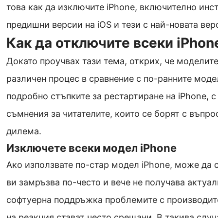
това как да изключите iPhone, включително инс
предишни версии на iOS и тези с най-новата верс
Как да отключите всеки iPhon
Докато проучвах тази тема, открих, че моделите
различен процес в сравнение с по-ранните моде
подробно стъпките за рестартиране на iPhone, с
съмнения за читателите, които се борят с въпро
дилема.
Изключете всеки модел iPhone
Ако използвате по-стар модел iPhone, може да 
ви замръзва по-често и вече не получава актуал
софтуерна поддръжка проблемите с производите
на реакция стават често срещани. В такива случ