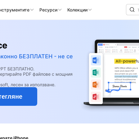
инструментите
Ресурси
Колекции
ce
аконно БЕЗПЛАТЕН - не се
 PPT БЕЗПЛАТНО.
вертирайте PDF файлове с мощния
soft, лесен за използване.
тегляне
ирате iPhone