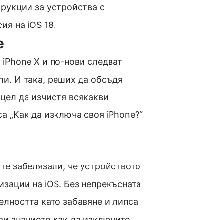
трукции за устройства с
ия на iOS 18.
e
 iPhone X и по-нови следват
ли. И така, реших да обсъдя
 цел да изчистя всякакви
са „Как да изключа своя iPhone?“
сте забелязали, че устройството
изации на iOS. Без непрекъсната
лността като забавяне и липса
аи знанието как да изключите