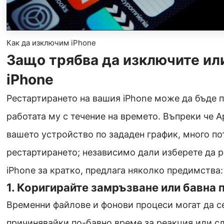
Как да изключим iPhone
Защо трябва да изключите ил
iPhone
Рестартирането на вашия iPhone може да бъде 
работата му с течение на времето. Въпреки че A
вашето устройство по зададен график, много по
рестартирането; независимо дали изберете да 
iPhone за кратко, предлага няколко предимства:
1. Коригирайте замръзване или бавна
Временни файлове и фонови процеси могат да се
причинявайки по-бавно време за реакция или с