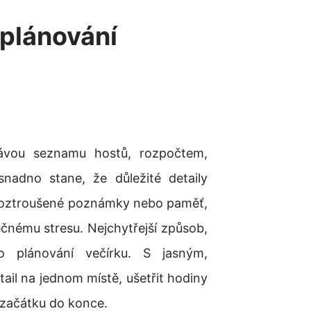
 plánování
rávou seznamu hostů, rozpočtem,
snadno stane, že důležité detaily
 roztroušené poznámky nebo paměť,
ečnému stresu. Nejchytřejší způsob,
 plánování večírku. S jasným,
il na jednom místě, ušetřit hodiny
d začátku do konce.