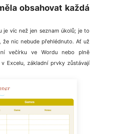
y měla obsahovat každá
 je víc než jen seznam úkolů; je to
tí, že nic nebude přehlédnuto. Ať už
vání večírku ve Wordu nebo plně
v Excelu, základní prvky zůstávají