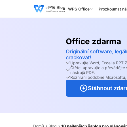
WPS Office
Prozkoumat ná
Office zdarma
Originální software, leg
crackovat!
Upravujte Word, Excel a PPT
Čtěte, upravujte a převádějt
nástrojů PDF.
Rozhraní podobné Microsoftu, 
Stáhnout zda
Domů
Blog
10 nejlepších šablon pro plánován