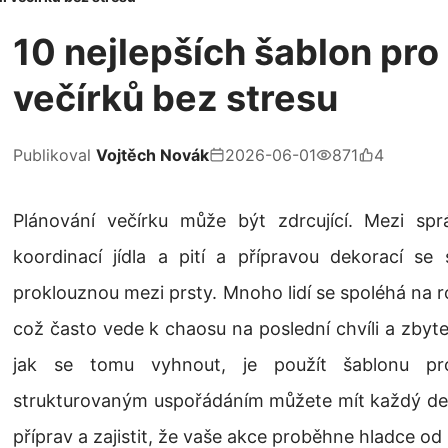
10 nejlepších šablon pro
večírků bez stresu
Publikoval
Vojtěch Novák
2026-06-01
871
4
Plánování večírku může být zdrcující. Mezi sp
koordinací jídla a pití a přípravou dekorací se 
proklouznou mezi prsty. Mnoho lidí se spoléhá na
což často vede k chaosu na poslední chvíli a zbyt
jak se tomu vyhnout, je použít šablonu pro
strukturovaným uspořádáním můžete mít každý deta
příprav a zajistit, že vaše akce proběhne hladce o