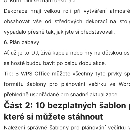
5. Kontrolní seznam dekorací
Dekorace hrají velkou roli při vytváření atmos
obsahovat vše od středových dekorací na stoly
vypadalo přesně tak, jak jste si představovali.
6. Plán zábavy
Ať už je to DJ, živá kapela nebo hry na dětskou os
se hosté budou bavit po celou dobu akce.
Tip: S WPS Office můžete všechny tyto prvky spo
formátu šablony pro plánování večírku ve Wor
přehledně uspořádané pro snadné aktualizace.
Část 2: 10 bezplatných šablon 
které si můžete stáhnout
Nalezení správné šablony pro plánování večírku 