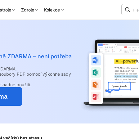
stroje
Zdroje
Kolekce
álně ZDARMA – není potřeba
 ZDARMA.
e soubory PDF pomocí výkonné sady
snadné použití.
rma
í večírků bez stresu