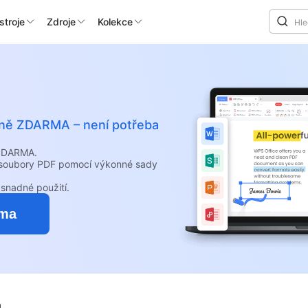
stroje
Zdroje
Kolekce
álně ZDARMA – není potřeba
 ZDARMA.
e soubory PDF pomocí výkonné sady
snadné použití.
rma
u