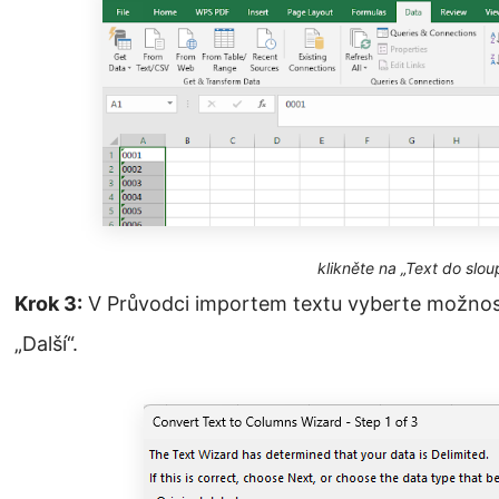
klikněte na „Text do slou
Krok 3:
V Průvodci importem textu vyberte možnost 
„Další“.