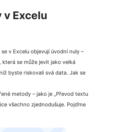
y v Excelu
se v Excelu objevují úvodní nuly –
 která se může jevit jako velká
 aniž byste riskovali svá data. Jak se
ěřené metody – jako je „Převod textu
fice všechno zjednodušuje. Pojďme