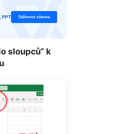
, PPT
Stáhnout zdarma
do sloupců“ k
u