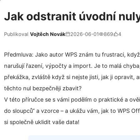
Jak odstranit úvodní nul
Publikoval
Vojtěch Novák
2026-06-01
869
4
Předmluva: Jako autor WPS znám tu frustraci, když 
narušují řazení, výpočty a import. Je to malá chyba,
překážka, zvláště když si nejste jisti, jak ji opravit,
těchto nul bezpečněji zbavit?
V této příručce se s vámi podělím o praktické a ov
do sloupců“ a vzorce – a ukážu vám, jak to WPS Of
si společně uklidit vaše data!