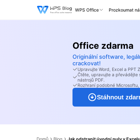
WPS Office
Prozkoumat ná
Office zdarma
Originální software, leg
crackovat!
Upravujte Word, Excel a PPT
Čtěte, upravujte a převádějt
nástrojů PDF.
Rozhraní podobné Microsoftu, 
Stáhnout zda
Domů
Blog
Jak odstranit úvodní nuly v Excel