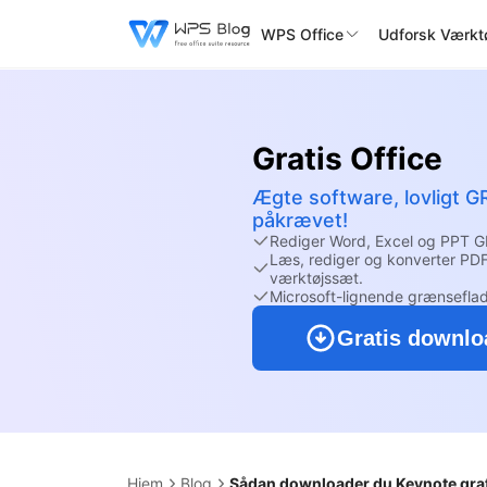
WPS Office
Udforsk Værktø
Gratis Office
Ægte software, lovligt G
påkrævet!
Rediger Word, Excel og PPT G
Læs, rediger og konverter PDF
værktøjssæt.
Microsoft-lignende grænseflad
Gratis downlo
Hjem
Blog
Sådan downloader du Keynote grat