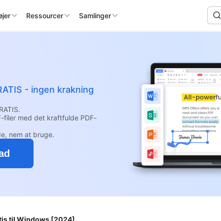
jer
Ressourcer
Samlinger
RATIS - ingen krakning
RATIS.
-filer med det kraftfulde PDF-
e, nem at bruge.
ad
is til Windows [2024]