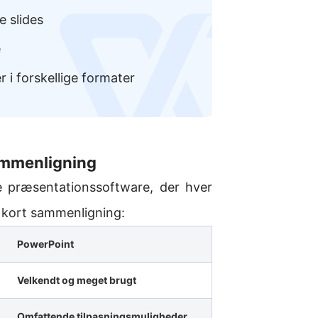
e slides
logo
e
 i forskellige formater
ammenligning
 præsentationssoftware, der hver
n kort sammenligning:
PowerPoint
Velkendt og meget brugt
Omfattende tilpasningsmuligheder