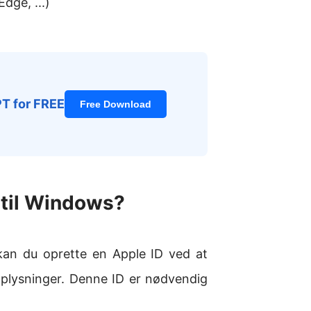
dge, ...)
PT for FREE
Free Download
 til Windows?
kan du oprette en Apple ID ved at
plysninger. Denne ID er nødvendig