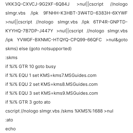
VKK3Q-CXVCJ-9G2XF-6Q84J >nul||cscript //nologo
slmgr.vbs /ipk 9FNHH-K3HBT-3W4TD-6383H-6XYWF
>nul||cscript //nologo slmgr.vbs /ipk 6TP4R-GNPTD-
KYYHQ-7B7DP-J447Y >nul||cscript //nologo slmgr.vbs
/ipk YVWGF-BXNMC-HTQYQ-CPQ99-66QFC >nul&goto
skms) else (goto notsupported)
:skms
if %i% GTR 10 goto busy
if %i% EQU 1 set KMS=kms7.MSGuides.com
if %i% EQU 2 set KMS=kms8.MSGuides.com
if %i% EQU 3 set KMS=kms9.MSGuides.com
if %i% GTR 3 goto ato
cscript //nologo slmgr.vbs /skms %KMS%:1688 >nul
:ato
echo