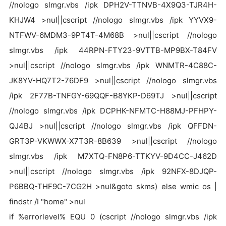
//nologo slmgr.vbs /ipk DPH2V-TTNVB-4X9Q3-TJR4H-
KHJW4 >nul||cscript //nologo slmgr.vbs /ipk YYVX9-
NTFWV-6MDM3-9PT4T-4M68B >nul||cscript //nologo
slmgr.vbs /ipk 44RPN-FTY23-9VTTB-MP9BX-T84FV
>nul||cscript //nologo slmgr.vbs /ipk WNMTR-4C88C-
JK8YV-HQ7T2-76DF9 >nul||cscript //nologo slmgr.vbs
/ipk 2F77B-TNFGY-69QQF-B8YKP-D69TJ >nul||cscript
//nologo slmgr.vbs /ipk DCPHK-NFMTC-H88MJ-PFHPY-
QJ4BJ >nul||cscript //nologo slmgr.vbs /ipk QFFDN-
GRT3P-VKWWX-X7T3R-8B639 >nul||cscript //nologo
slmgr.vbs /ipk M7XTQ-FN8P6-TTKYV-9D4CC-J462D
>nul||cscript //nologo slmgr.vbs /ipk 92NFX-8DJQP-
P6BBQ-THF9C-7CG2H >nul&goto skms) else wmic os |
findstr /I "home" >nul
if %errorlevel% EQU 0 (cscript //nologo slmgr.vbs /ipk