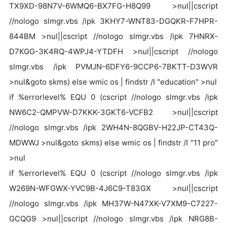
TX9XD-98N7V-6WMQ6-BX7FG-H8Q99 >nul||cscript
//nologo slmgr.vbs /ipk 3KHY7-WNT83-DGQKR-F7HPR-
844BM >nul||cscript //nologo slmgr.vbs /ipk 7HNRX-
D7KGG-3K4RQ-4WPJ4-YTDFH >nul||cscript //nologo
slmgr.vbs /ipk PVMJN-6DFY6-9CCP6-7BKTT-D3WVR
>nul&goto skms) else wmic os | findstr /I "education" >nul
if %errorlevel% EQU 0 (cscript //nologo slmgr.vbs /ipk
NW6C2-QMPVW-D7KKK-3GKT6-VCFB2 >nul||cscript
//nologo slmgr.vbs /ipk 2WH4N-8QGBV-H22JP-CT43Q-
MDWWJ >nul&goto skms) else wmic os | findstr /I "11 pro"
>nul
if %errorlevel% EQU 0 (cscript //nologo slmgr.vbs /ipk
W269N-WFGWX-YVC9B-4J6C9-T83GX >nul||cscript
//nologo slmgr.vbs /ipk MH37W-N47XK-V7XM9-C7227-
GCQG9 >nul||cscript //nologo slmgr.vbs /ipk NRG8B-