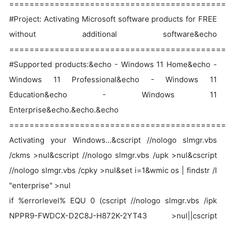
===========================================
#Project: Activating Microsoft software products for FREE
without additional software&echo
===========================================
#Supported products:&echo - Windows 11 Home&echo -
Windows 11 Professional&echo - Windows 11
Education&echo - Windows 11
Enterprise&echo.&echo.&echo
===========================================
Activating your Windows...&cscript //nologo slmgr.vbs
/ckms >nul&cscript //nologo slmgr.vbs /upk >nul&cscript
//nologo slmgr.vbs /cpky >nul&set i=1&wmic os | findstr /I
"enterprise" >nul
if %errorlevel% EQU 0 (cscript //nologo slmgr.vbs /ipk
NPPR9-FWDCX-D2C8J-H872K-2YT43 >nul||cscript