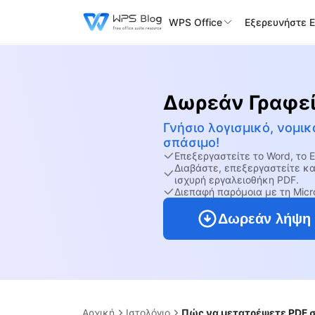
WPS Office
Εξερευνήστε 
Δωρεάν Γραφε
Γνήσιο λογισμικό, νομικ
σπάσιμο!
Επεξεργαστείτε το Word, το 
Διαβάστε, επεξεργαστείτε κα
ισχυρή εργαλειοθήκη PDF.
Διεπαφή παρόμοια με τη Micro
Δωρεάν λήψη
Αρχική
Ιστολόγιο
Πώς να μετατρέψετε PDF 