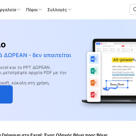
Εργαλεία
Πόροι
Συλλογές
ίο
ά ΔΩΡΕΑΝ - δεν απαιτείται
Excel και το PPT ΔΩΡΕΑΝ.
ι μετατρέψτε αρχεία PDF με την
soft, εύκολη στη χρήση.
 Γράφημα στο Excel: Ένας Οδηγός Βήμα προς Βήμα