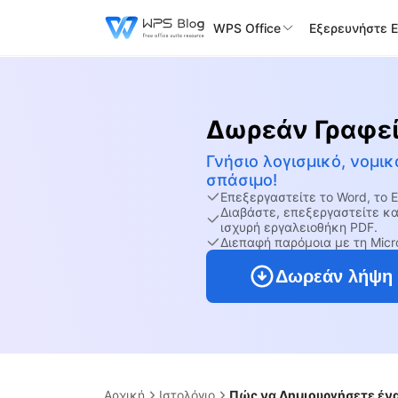
WPS Office
Εξερευνήστε 
Δωρεάν Γραφε
Γνήσιο λογισμικό, νομικ
σπάσιμο!
Επεξεργαστείτε το Word, το 
Διαβάστε, επεξεργαστείτε κα
ισχυρή εργαλειοθήκη PDF.
Διεπαφή παρόμοια με τη Micro
Δωρεάν λήψη
Αρχική
Ιστολόγιο
Πώς να Δημιουργήσετε ένα