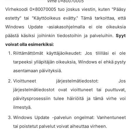
Virhe 0x80070005
Virhekoodi 0x80070005 tuo joskus viestin, kuten "Pääsy
estetty" tai "Käyttöoikeus evätty." Tämä tarkoittaa, että
Windows Update -asiakasohjelmalla ei ole oikeuksia
päästä käsiksi joihinkin tiedostoihin ja palveluihin.
Syyt
voivat olla esimerkiksi:
Riittämättömät käyttäjäoikeudet: Jos tililläsi ei ole
tarpeeksi ylläpitäjän oikeuksia, Windows ei ehkä pysty
asentamaan päivityksiä.
Vioittuneet järjestelmätiedostot: Jos
järjestelmätiedostot ovat vioittuneet tai puuttuvat,
päivitysprosessiin tulee häiriöitä ja tämä virhe voi
ilmestyä.
Windows Update -palvelun ongelmat: Vanhentuneet
tai poistetut palvelut voivat aiheuttaa virheen.