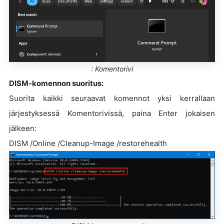
: Komentorivi
DISM-komennon suoritus:
Suorita kaikki seuraavat komennot yksi kerrallaan
järjestyksessä Komentorivissä, paina Enter jokaisen
jälkeen:
DISM /Online /Cleanup-Image /restorehealth