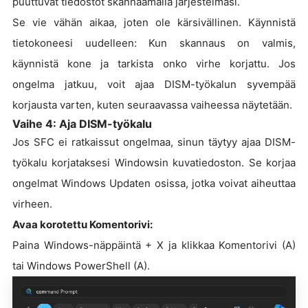
puuttuvat tiedostot skannaamalla järjestelmäsi.
Se vie vähän aikaa, joten ole kärsivällinen. Käynnistä
tietokoneesi uudelleen: Kun skannaus on valmis,
käynnistä kone ja tarkista onko virhe korjattu. Jos
ongelma jatkuu, voit ajaa DISM-työkalun syvempää
korjausta varten, kuten seuraavassa vaiheessa näytetään.
Vaihe 4: Aja DISM-työkalu
Jos SFC ei ratkaissut ongelmaa, sinun täytyy ajaa DISM-
työkalu korjataksesi Windowsin kuvatiedoston. Se korjaa
ongelmat Windows Updaten osissa, jotka voivat aiheuttaa
virheen.
Avaa korotettu Komentorivi:
Paina Windows-näppäintä + X ja klikkaa Komentorivi (A)
tai Windows PowerShell (A).