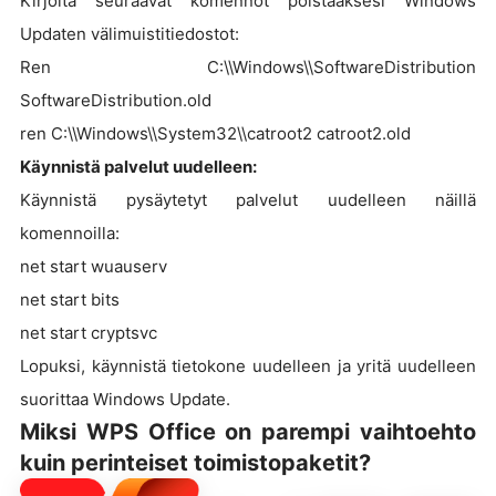
Kirjoita seuraavat komennot poistaaksesi Windows
Updaten välimuistitiedostot:
Ren C:\\Windows\\SoftwareDistribution
SoftwareDistribution.old
ren C:\\Windows\\System32\\catroot2 catroot2.old
Käynnistä palvelut uudelleen:
Käynnistä pysäytetyt palvelut uudelleen näillä
komennoilla:
net start wuauserv
net start bits
net start cryptsvc
Lopuksi, käynnistä tietokone uudelleen ja yritä uudelleen
suorittaa Windows Update.
Miksi WPS Office on parempi vaihtoehto
kuin perinteiset toimistopaketit?