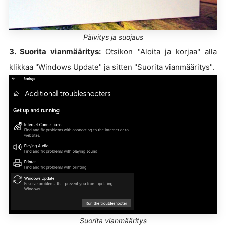
Päivitys ja suojaus
3. Suorita vianmääritys:
Otsikon "Aloita ja korjaa" alla
klikkaa "Windows Update" ja sitten "Suorita vianmääritys".
Suorita vianmääritys