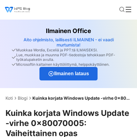
Ilmainen Office
Aito ohjelmisto, laillisesti ILMAINEN - ei vaadi
murtumista!
Muokkaa Wordia, Exceliä ja PPT:tä ILMAISEKSI.
Lue, muokkaa ja muunna PDF-tiedostoja tehokkaan PDF-
työkalupaketin avulla.
Microsoftin kaltainen käyttöliittymä, helppokäyttöinen.
Ilmainen lataus
Koti
Blogi
Kuinka korjata Windows Update -virhe 0x80070005: Vaiheittainen opas
Kuinka korjata Windows Update
-virhe 0x80070005:
Vaiheittainen opas