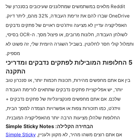
Reddit מלאים במשתמשים שמתלוננים שעיכובים בסנכרון של
OneDrive שברו להם את זרימת העבודה, 32% מהם, ליתר דיוק.
האפליקציה עדיין לא מציעה ווידג'טים ראויים של פתקים נדבקים
לשולחן העבודה, חלונות מרובים, או פיצול מסך. ה-OCR בסיסי,
ותמלול קולי חסר לחלוטין. בשביל השגרה היומית שלי, זה פשוט לא
מספיק.
5 החלופות המובילות לפתקים נדבקים ומדריכי
התקנה
בין אם אתם מחפשים מהירות, תכונות חכמות יותר, או סנכרון טוב
יותר, יש אפליקציית פתקים נדבקים שתתאים לזרימת העבודה
שלכם. אם אתם מחפשים פונקציונליות של פתקים נדבקים +
ווידג'ט, כמו תזכורות צפות או אפשרויות הצמדה למסך הבית,
החלופות שלהלן מציעות הרבה יותר מהאפליקציה המובנית.
הבחירה הקלילה: Simple Sticky Notes
אם אתם רוצים משהו מהיר, לא מקוון ולעניין,
Simple Sticky