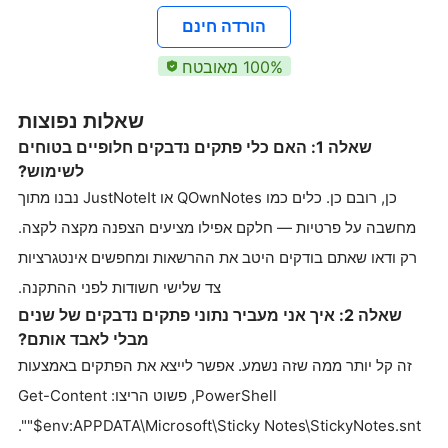
הורדה חינם
100% מאובטח
שאלות נפוצות
שאלה 1: האם כלי פתקים נדבקים חלופיים בטוחים
לשימוש?
כן, רובם כן. כלים כמו QOwnNotes או JustNoteIt נבנו מתוך
מחשבה על פרטיות — חלקם אפילו מציעים הצפנה מקצה לקצה.
רק ודאו שאתם בודקים היטב את ההרשאות ומחפשים אינטגרציות
צד שלישי חשודות לפני ההתקנה.
שאלה 2: איך אני מעביר נתוני פתקים נדבקים של שנים
מבלי לאבד אותם?
זה קל יותר ממה שזה נשמע. אפשר לייצא את הפתקים באמצעות
PowerShell, פשוט הריצו: Get-Content
"$env:APPDATA\Microsoft\Sticky Notes\StickyNotes.snt".