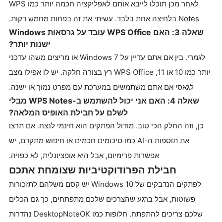
לאחר מכן תוכלו לייבא אותם לאפליקציה חכמה יותר כמו WPS
Notes בלחיצה אחת בלבד. עשיתי את זה בפחות מחמש דקות.
שאלה 3: האם WPS Office עובד על גרסאות Windows
ישנות יותר?
לגמרי. בין אם אתם עדיין על Windows 7 או מריצים משהו עדכני
יותר כמו 10 או 11, WPS Office רץ בצורה חלקה. יש לו אפילו מצב
לגאסי אם אתם משתמשים במערכת עם מפרט נמוך או ישנה.
שאלה 4: האם אני יכול להשתמש ב-WPS Notes מבלי
לשלם על חבילת האופיס המלאה?
כן, וזה החלק הכי טוב. מודול הפתקים הוא חינמי לנצח. אם תרצו
את תוספות ה-AI כמו סיכומים חכמים או חיפוש מתקדם, יש
אפשרות פרימיום, אבל היא אופציונלית, לא כפויה.
חבילת הפרודוקטיביות שצומחת אתכם
לפתקים הנדבקים של Windows 10 יש קסם משלהם לתזכורות
פשוטות, אבל ברגע שהצרכים שלכם מתפתחים, כך גם הכלים
שלכם צריכים להתפתח. חלופות כמו DesktopNoteOK נהדרות