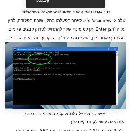
בחר שורת פקודה או Windows PowerShell Admin.
שלב 2: sfc /scannow: לאחר הפעלתו בחלון שורת הפקודה, לחץ
על הלחצן Enter. תן למערכת שלך להתחיל לסרוק קבצים פגומים
בעצמה; לאחר מכן, הוא ינסה להחליף כל קובץ כזה באופן אוטומטי.
המערכת מתחילה לסרוק קבצים פגומים בעצמה
הערה: זה עשוי לקחת קצת זמן.
שלב 3: הפעל DISM לבסוף, לאחר סריקת SFC, הפקודה הזו