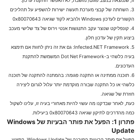
זו, שנמצאת במצב פגום/ מושבת, לא תאפשר התקנת עדכון.
3. השחתה של קבצי מערכת תעשה ישירות להשפיע על תהליכים
הקשורים לעדכון Windows ולהביא לקוד שגיאה 0x80070643
4. קונפליקט שנוצר עקב התנגשות אנטי וירוס של צד שלישי מעכב
ביצוע תקין של עדכון חלון.
5. Infected.NET Framework: גם את זה ניתן לחוות אם תימצא
בעיה כלשהי ב-Dot Net Framework המשמשת להתקנת
העדכונים.
6. תוכנה ממתינה או התקנה פגומה: בהמתנה להתקנה של תוכנה
כלשהי או כל התקנה שבורה מוקדמת יותר עלול לגרום ליצירה
חוזרת של שגיאה.
כעת, לאחר שבדקנו מה עשוי להיות מאחורי בעיה זו, עלינו לשקול
כמה מהדרכים לתיקון שגיאה 0x80070643 ביעילות.
פתרון 1: הפעל את פותר הבעיות של Windows
Update
הפעל את פותר הבעיות המובנה של Windows Update, המציע