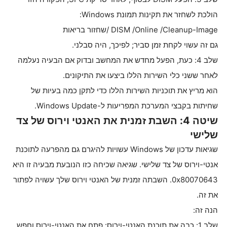
הולכת לשחזר את תקינות תמונת Windows:
DISM /Online /Cleanup-Image /שחזור בריאות
גם זה עשוי לקחת זמן סביר; לפיכך, היה סבלני.
שלב 4: כעת, הפעל מחדש את המחשב ובדוק אם הבעיה נעלמה
לאחר ששני כלי השירות הללו ביצעו את התיקונים.
הוא מריץ את תוכניות השירות הללו כדי לתקן כמה בעיות של
שחיתות בקבצי המערכת המפריעות ל-Windows Update.
שיטה 4: השבת זמנית את האנטי וירוס של צד
שלישי
שגיאות עדכון של Windows עשויות להיגרם גם מהפרעה לתוכנת
אנטי-וירוס של צד שלישי. שגיאה שכיחה כזו הנובעת מבעיה זו היא
0x80070643. השבתה זמנית של האנטי וירוס שלך עשויה לפתור
את זה.
הנה זה:
שלב 1: כבה את תוכנת האנטי-וירוס: פתח את האנטי-וירוס וחפש