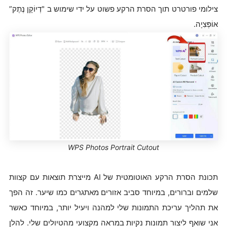
צילומי פורטרט תוך הסרת הרקע פשוט על ידי שימוש ב "דְיוֹקָן נֶתֶק”
אוֹפְּצִיָה.
WPS Photos Portrait Cutout
תכונת הסרת הרקע האוטומטית של AI מייצרת תוצאות עם קצוות
שלמים וברורים, במיוחד סביב אזורים מאתגרים כמו שיער. זה הפך
את תהליך עריכת התמונות שלי למהנה ויעיל יותר, במיוחד כאשר
אני שואף ליצור תמונות נקיות במראה מקצועי מהטיולים שלי. להלן