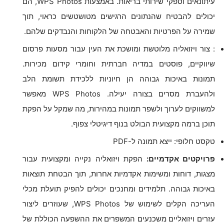
עיתונאים וספקי שירותי בריאות. באמצעות WPS Photos, הם
יכולים להבטיח שהנתונים הרגישים מטושטשים כראוי, תוך
שמירה על הפרטיות והאבטחה של הלקוחות והנבדקים שלהם.
: צור ויזואליה מלוטשת ומושכת את העין עבור מסעות פרסום
שיווקיים, פוסטים במדיה חברתית וחומרי קידום מכירות.
תמונות באיכות גבוהה הן חיוניות ללכידת תשומת הלב
ולהעברת מסרים בצורה יעילה. WPS Photos מאפשר
למשווקים לערוך ולשפר תמונות במהירות, מה שמקל על הפקת
תוכן ברמה מקצועית הבולט בנוף דיגיטלי צפוף.
טקסט חלופי: ייצא תמונה ל-PDF
פרויקטים אקדמיים:
הפקת ויזואליה נקייה ומקצועית עבור
מצגות, דוחות ומשימות אקדמיות אחרות, תוך הבטחת תוצאות
באיכות גבוהה. תלמידים ומחנכים יכולים להפיק תועלת מכלי
העריכה הקלים לשימוש של WPS Photos, שעוזרים ליצור
עזרים ויזואליים משכנעים המשפרים את ההשפעה הכוללת של