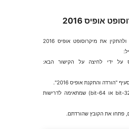
במדריך זה, ננחה אתכם שלב אחרי שלב כיצד להוריד ולהתקין את מיקרוסופט אופיס 2016
ל:
 על ידי לחיצה על הקישור הבא:
הורדה והתקנת אופיס 2016".
: לחצו על כפתור ה"הורדה" ובחרו את הגרסה (32-bit או 64-bit) שמתאימה לדרישות
ם, פתחו את הקובץ שהורדתם.