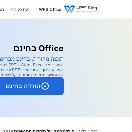
WPS Office
גלה כלים
מש
Office בחינם
תוכנה מקורית, בחינם מבחינה 
ערוך את Word, Excel ו-PPT בחינם.
קרא, ערוך והמר קובצי PDF עם ערכת הכלים החזקה של PDF.
ממשק דמוי מיקרוסופט, קל לשימוש
הורדה בחינם
בית
בלוג
הורדה חינם של מיקרוסופט אופיס 2016