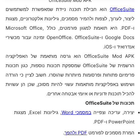
OfficeSuite Mod APK
OfficeSuite
הוא חבילת תוכנה ניידת שמאפשרת למשתמשים
ליצור, לערוך, לצפות ולהמיר מסמכים, גיליונות אלקטרוניים, מצגות
ו-PDF. היא תואמת למגוון פורמטים, כולל Microsoft Office,
Google Docs ו-OpenOffice. OfficeSuite זמינה עבור מכשירי
אנדרואיד ו-iOS.
OfficeSuite Mod APK הוא גרסה מותאמת של האפליקציה
הרשמית של OfficeSuite שמספקת תכונות נוספות, כגון תכונות
פרימיום פתוחות ופרסומות מיותרות שהוסרו. חשוב לציין כי הורדה
ושימוש באפליקציות מותאמות עשוי להיות מסוכן, שכן הן עשויות
להכיל תוכנות זדוניות או איומי אבטחה אחרים.
תכונות של OfficeSuite
יצירה, עריכה וצפייה
במסמכי
Word
, גיליונות Excel, מצגות
PowerPoint ו-PDF.
המרת מסמכים לפורמט
PDF
ולהפך
.