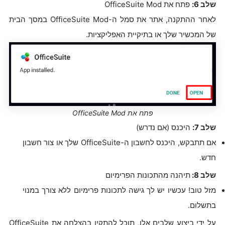
שלב 6:
פתח את OfficeSuite Mod
לאחר ההתקנה, אתר את סמל ה-OfficeSuite Mod במסך הבית
של המכשיר שלך או בתיקיית האפליקציות.
פתח את OfficeSuite Mod
שלב 7:
היכנס (אם נדרש)
אם תתבקש, היכנס לחשבון ה-OfficeSuite שלך או צור חשבון
חדש.
שלב 8:
תיהנה מהתכונות הפרימיום
מזל טוב! עכשיו יש לך גישה לתכונות פרימיום ללא צורך במנוי
בתשלום.
על ידי ביצוע שלבים אלו, תוכל להתקין בהצלחה את OfficeSuite