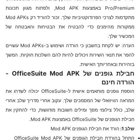
Pro/Premium באמצעות Mod APK, ולפתוח מגוון תכונות
מתקדמות לצרכי הפרודוקטיביות שלך. זכור להוריד רק Mod APKs
ממקורות מהימנים כדי להבטיח את הבטיחות והאבטחה של
המכשיר שלך.
הערה: יש לקחת בחשבון כי הורדה ושימוש ב-Mod APKs עשויים
להפר את תנאי השירות ויכולים להיות להם השלכות חוקיות. המשך
בזהירות ובאחריותך האישית.
חבילת גופנים של OfficeSuite Mod APK -
הורדה חינם
הוספת גופנים מותאמים אישית ל-OfficeSuite יכולה לשדרג את
המראה הוויזואלי של המסמכים שלך. עקוב אחרי מדריך שלב אחרי
שלב, כולל צילומי מסך ומילים חשובות מודגשות, כדי להתקין את
חבילת הגופנים של OfficeSuite באמצעות Mod APK.
שלב 1:
הורד את חבילת הגופנים Mod APK
התחל בהורדת חבילת הגופנים של OfficeSuite Mod APK