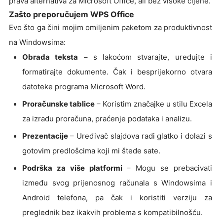
prava alternativa za Microsoft Office, ali bez visoke cijene.
Zašto preporučujem WPS Office
Evo što ga čini mojim omiljenim paketom za produktivnost
na Windowsima:
Obrada teksta
– s lakoćom stvarajte, uređujte i
formatirajte dokumente. Čak i besprijekorno otvara
datoteke programa Microsoft Word.
Proračunske tablice
– Koristim značajke u stilu Excela
za izradu proračuna, praćenje podataka i analizu.
Prezentacije
– Uređivač slajdova radi glatko i dolazi s
gotovim predlošcima koji mi štede sate.
Podrška za više platformi
– Mogu se prebacivati
između svog prijenosnog računala s Windowsima i
Android telefona, pa čak i koristiti verziju za
preglednik bez ikakvih problema s kompatibilnošću.