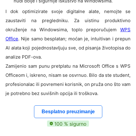
nudi bolje i sigurnije iskustvo na Windowsima.
I dok optimizirate svoje digitalne alate, nemojte se
zaustaviti na pregledniku. Za uistinu produktivno
okruženje na Windowsima, toplo preporučujem
WPS
Office
. Nije samo besplatan; moćan je, intuitivan i prepun
AI alata koji pojednostavljuju sve, od pisanja životopisa do
analize PDF-ova.
Zamijenio sam punu pretplatu na Microsoft Office s WPS
Officeom i, iskreno, nisam se osvrnuo. Bilo da ste student,
profesionalac ili povremeni korisnik, on pruža ono što vam
je potrebno bez suvišnih opcija ili troškova.
Besplatno preuzimanje
100 % sigurno