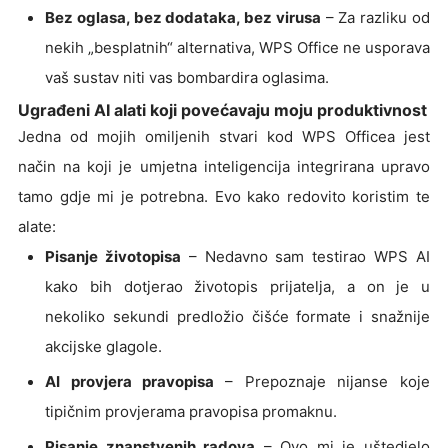
Bez oglasa, bez dodataka, bez virusa
– Za razliku od
nekih „besplatnih“ alternativa, WPS Office ne usporava
vaš sustav niti vas bombardira oglasima.
Ugrađeni AI alati koji povećavaju moju produktivnost
Jedna od mojih omiljenih stvari kod WPS Officea jest
način na koji je umjetna inteligencija integrirana upravo
tamo gdje mi je potrebna. Evo kako redovito koristim te
alate:
Pisanje životopisa
– Nedavno sam testirao WPS AI
kako bih dotjerao životopis prijatelja, a on je u
nekoliko sekundi predložio čišće formate i snažnije
akcijske glagole.
AI provjera pravopisa
– Prepoznaje nijanse koje
tipičnim provjerama pravopisa promaknu.
Pisanje znanstvenih radova
– Ovo mi je uštedjelo