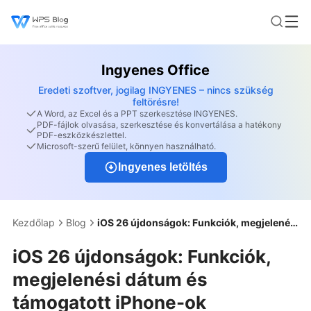
Ingyenes Office
Eredeti szoftver, jogilag INGYENES – nincs szükség
feltörésre!
A Word, az Excel és a PPT szerkesztése INGYENES.
PDF-fájlok olvasása, szerkesztése és konvertálása a hatékony
PDF-eszközkészlettel.
Microsoft-szerű felület, könnyen használható.
Ingyenes letöltés
Kezdőlap
Blog
iOS 26 újdonságok: Funkciók, megjelenési dátum és támogatott iPhone-ok
iOS 26 újdonságok: Funkciók,
megjelenési dátum és
támogatott iPhone-ok