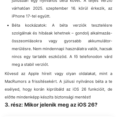
júliusban egy nyilvános béta követ. A teljes verzió
várhatóan 2025. szeptember 16. körül érkezik, az
iPhone 17-tel együtt.
Béta kockázatok: A béta verziók tesztelésre
szolgálnak és hibásak lehetnek – gondolj alkalmazás-
összeomlásokra vagy gyorsabb akkumulátor-
merülésre. Nem mindennapi használatra valók, hacsak
nincs egy tartalék eszközöd. A fő telefonodon várd
meg a stabil verziót.
Kövesd az Apple híreit vagy olyan oldalakat, mint a
MacRumors a frissítésekért. A júliusi nyilvános béta a te
esélyed, hogy korán kipróbáld az iOS 26 funkcióit, de
előtte mindenképp készíts biztonsági mentést!
3. rész: Mikor jelenik meg az iOS 26?