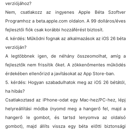
verziójához?
Nem, csatlakozz az ingyenes Apple Béta Szoftver
Programhoz a beta.apple.com oldalon. A 99 dolláros/éves
fejlesztői fiók csak korábbi hozzáférést biztosít.
4. kérdés: Működni fognak az alkalmazások az iOS 26 béta
verzióján?
A legtöbbnek igen, de néhány összeomolhat, amíg a
fejlesztők nem frissítik őket. A zökkenőmentes működés
érdekében ellenőrizd a javításokat az App Store-ban.
5. kérdés: Hogyan szabadulhatok meg az iOS 26 bétától,
ha hibás?
Csatlakoztasd az iPhone-odat egy Mac-hez/PC-hez, lépj
helyreállítási módba (nyomd meg a hangerő fel, majd a
hangerő le gombot, és tartsd lenyomva az oldalsó
gombot), majd állíts vissza egy béta előtti biztonsági