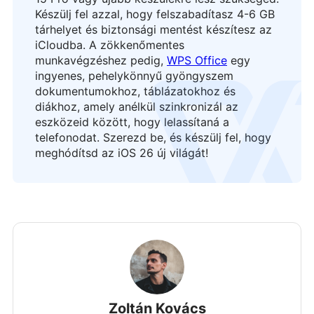
Készülj fel azzal, hogy felszabadítasz 4-6 GB
tárhelyet és biztonsági mentést készítesz az
iCloudba. A zökkenőmentes
munkavégzéshez pedig,
WPS Office
egy
ingyenes, pehelykönnyű gyöngyszem
logo
dokumentumokhoz, táblázatokhoz és
diákhoz, amely anélkül szinkronizál az
eszközeid között, hogy lelassítaná a
telefonodat. Szerezd be, és készülj fel, hogy
meghódítsd az iOS 26 új világát!
Zoltán Kovács