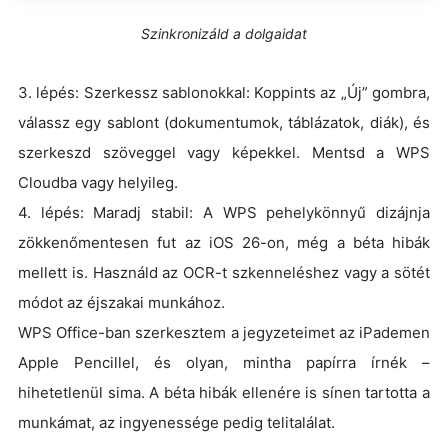
Szinkronizáld a dolgaidat
3. lépés: Szerkessz sablonokkal: Koppints az „Új” gombra,
válassz egy sablont (dokumentumok, táblázatok, diák), és
szerkeszd szöveggel vagy képekkel. Mentsd a WPS
Cloudba vagy helyileg.
4. lépés: Maradj stabil: A WPS pehelykönnyű dizájnja
zökkenőmentesen fut az iOS 26-on, még a béta hibák
mellett is. Használd az OCR-t szkenneléshez vagy a sötét
módot az éjszakai munkához.
WPS Office-ban szerkesztem a jegyzeteimet az iPademen
Apple Pencillel, és olyan, mintha papírra írnék –
hihetetlenül sima. A béta hibák ellenére is sínen tartotta a
munkámat, az ingyenessége pedig telitalálat.