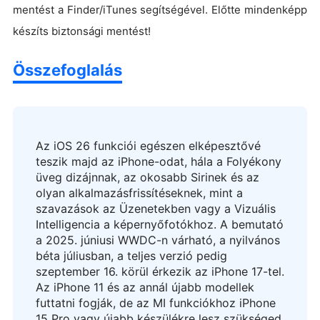
mentést a Finder/iTunes segítségével. Előtte mindenképp
készíts biztonsági mentést!
Összefoglalás
Az iOS 26 funkciói egészen elképesztővé
teszik majd az iPhone-odat, hála a Folyékony
üveg dizájnnak, az okosabb Sirinek és az
olyan alkalmazásfrissítéseknek, mint a
szavazások az Üzenetekben vagy a Vizuális
Intelligencia a képernyőfotókhoz. A bemutató
a 2025. júniusi WWDC-n várható, a nyilvános
béta júliusban, a teljes verzió pedig
szeptember 16. körül érkezik az iPhone 17-tel.
Az iPhone 11 és az annál újabb modellek
futtatni fogják, de az MI funkciókhoz iPhone
15 Pro vagy újabb készülékre lesz szükséged.