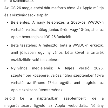
mire számíthatsz.
Az iOS 26 megjelenési dátuma forró téma. Az Apple múltja
és a kiszivárgások alapján:
Bejelentés: A nagy leleplezés a 2025-ös WWDC-n
várható, valószínűleg június 9-én vagy 10-én, ahol az
Apple bemutatja az iOS 26 funkcióit
Béta tesztelés: A fejlesztői béta a WWDC-n érkezik,
amit júliusban egy nyilvános béta követ a tartalék
eszközökön való tesztelésre.
Nyilvános megjelenés: A teljes verzió 2025.
szeptember közepére, valószínűleg szeptember 16-ra
várható, az iPhone 17-tel együtt, ami megfelel az
Apple szokásos ütemtervének.
Jelöld be a naptáradban szeptembert, de a
megerősítésért figyeld az Apple weboldalát. Néhány