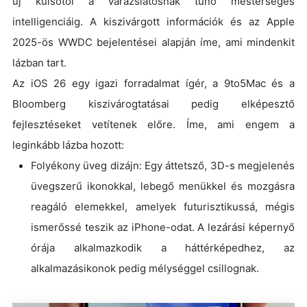
új külsőtől a varázslatosnak tűnő mesterséges
intelligenciáig. A kiszivárgott információk és az Apple
2025-ös WWDC bejelentései alapján íme, ami mindenkit
lázban tart.
Az iOS 26 egy igazi forradalmat ígér, a 9to5Mac és a
Bloomberg kiszivárogtatásai pedig elképesztő
fejlesztéseket vetítenek előre. Íme, ami engem a
leginkább lázba hozott:
Folyékony üveg dizájn: Egy áttetsző, 3D-s megjelenés
üvegszerű ikonokkal, lebegő menükkel és mozgásra
reagáló elemekkel, amelyek futurisztikussá, mégis
ismerőssé teszik az iPhone-odat. A lezárási képernyő
órája alkalmazkodik a háttérképedhez, az
alkalmazásikonok pedig mélységgel csillognak.