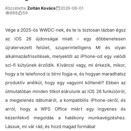
Közzétette
Zoltán Kovács
2026-06-01
868
59
Vége a 2025-ös WWDC-nek, és te is biztosan lázban égsz
az iOS 26 újdonságai miatt – egy döbbenetesen
újratervezett felület, szuperintelligens MI és olyan
alkalmazásfrissítések, melyektől az iPhone-od egy valódi
sci-fi kütyünek érződik. Kíváncsi vagy, mi érkezik, mikor,
hogy a te telefonod is bírni fogja-e, és hogyan maradhatsz
produktív anélkül, hogy egy vagyont költenél? Ebben az
útmutatóban minden titkot elárulunk az iOS 26 funkcióiról,
a megjelenés dátumáról, a kompatibilis iPhone-okról, és
arról, hogy a WPS Office miért egy ingyenes és
kézenfekvő megoldás a hatékony munkavégzéshez.
Lássuk, mi vár rád, és hozd magad formába!