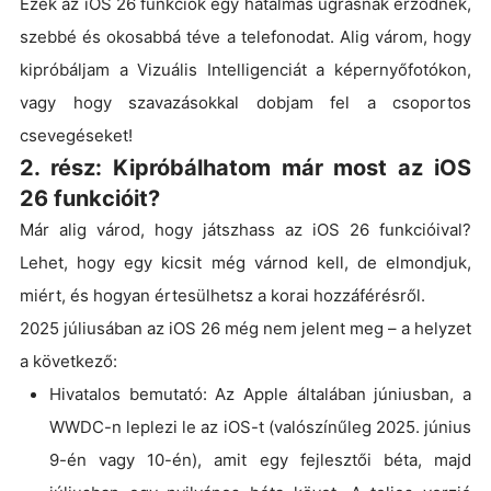
Ezek az iOS 26 funkciók egy hatalmas ugrásnak érződnek,
szebbé és okosabbá téve a telefonodat. Alig várom, hogy
kipróbáljam a Vizuális Intelligenciát a képernyőfotókon,
vagy hogy szavazásokkal dobjam fel a csoportos
csevegéseket!
2. rész: Kipróbálhatom már most az iOS
26 funkcióit?
Már alig várod, hogy játszhass az iOS 26 funkcióival?
Lehet, hogy egy kicsit még várnod kell, de elmondjuk,
miért, és hogyan értesülhetsz a korai hozzáférésről.
2025 júliusában az iOS 26 még nem jelent meg – a helyzet
a következő:
Hivatalos bemutató: Az Apple általában júniusban, a
WWDC-n leplezi le az iOS-t (valószínűleg 2025. június
9-én vagy 10-én), amit egy fejlesztői béta, majd