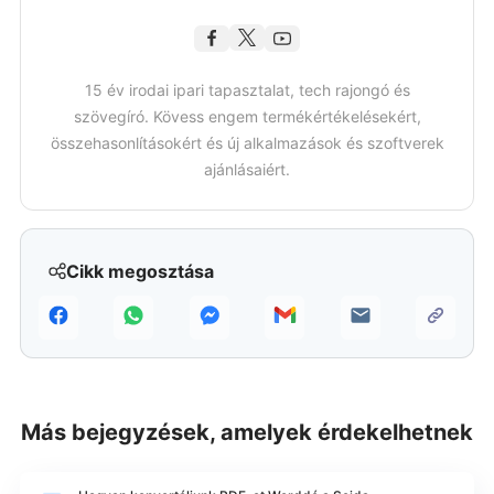
15 év irodai ipari tapasztalat, tech rajongó és
szövegíró. Kövess engem termékértékelésekért,
összehasonlításokért és új alkalmazások és szoftverek
ajánlásaiért.
Cikk megosztása
Más bejegyzések, amelyek érdekelhetnek