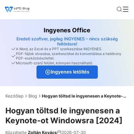
Ingyenes Office
Eredeti szoftver, jogilag INGYENES – nincs szükség
feltörésre!
A Word, az Excel és a PPT szerkesztése INGYENES.
PDF-fájlok olvasása, szerkesztése és konvertálása a hatékony
PDF-eszközkészlettel.
Microsoft-szerű felület, könnyen használható.
Ingyenes letöltés
Kezdőlap
Blog
Hogyan töltsd le ingyenesen a Keynote-ot Windowsra [2024]
Hogyan töltsd le ingyenesen a
Keynote-ot Windowsra [2024]
Közzétette
Zoltán Kovács
2026-07-30