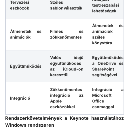
Tervezési
Széles
testreszabási
eszközök
sablonválaszték
lehetőségek
Átmenetek és
Átmenetek és
Filmes és
animációk
animációk
zökkenőmentes
széles
könyvtára
Valós idejű
Együttműködés
együttműködés
a OneDrive és
Együttműködés
az iCloud-on
SharePoint
keresztül
segítségével
Zökkenőmentes
Integráció a
integráció az
Microsoft
Integráció
Apple
Office
eszközökkel
csomaggal
Rendszerkövetelmények a Keynote használatához
Windows rendszeren