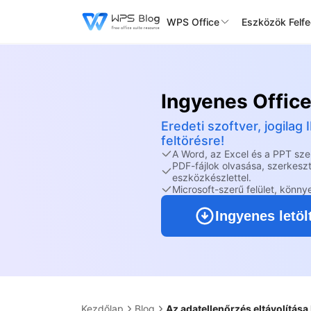
WPS Office
Eszközök Felf
Ingyenes Offic
Eredeti szoftver, jogila
feltörésre!
A Word, az Excel és a PPT sz
PDF-fájlok olvasása, szerkesz
eszközkészlettel.
Microsoft-szerű felület, könny
Ingyenes letöl
Kezdőlap
Blog
Az adatellenőrzés eltávolítás