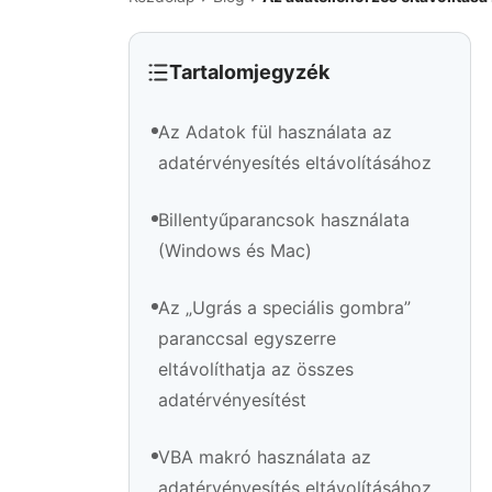
Tartalomjegyzék
Az Adatok fül használata az
adatérvényesítés eltávolításához
Billentyűparancsok használata
(Windows és Mac)
Az „Ugrás a speciális gombra”
paranccsal egyszerre
eltávolíthatja az összes
adatérvényesítést
VBA makró használata az
adatérvényesítés eltávolításához