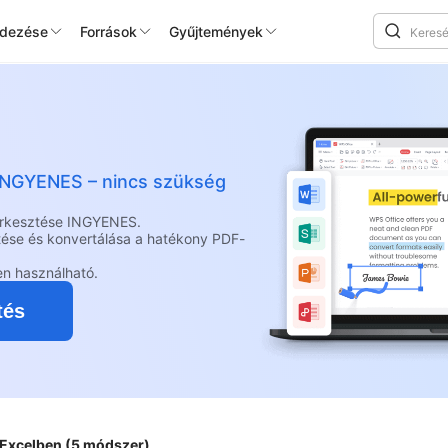
edezése
Források
Gyűjtemények
e
g INGYENES – nincs szükség
erkesztése INGYENES.
tése és konvertálása a hatékony PDF-
en használható.
tés
a Excelben (5 módszer)