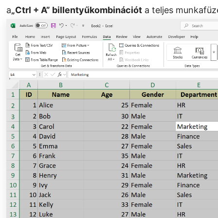
a
„Ctrl + A” billentyűkombinációt
a teljes munkafüze