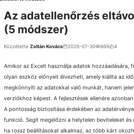
Az adatellenőrzés eltávo
(5 módszer)
Közzétette
Zoltán Kovács
2026-07-30
869
4
Amikor az Excelt használja adatok hozzáadására, f
olyan eszköz előnyeit élvezheti, amely kiállta az i
megkönnyíti az adatokkal való munkát, hanem jelen
verziókhoz képest. A fejlesztések ellenére azonban
A pontosság biztosítása érdekében az adatérvénye
funkció. Segít megelőzni a helytelen beviteleket és
ha rossz beállításokat alkalmaz, az több kárt okozh