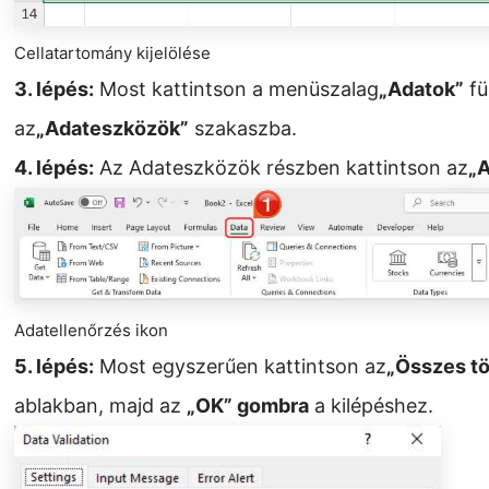
Cellatartomány kijelölése
3. lépés:
Most kattintson a menüszalag
„Adatok”
fü
az
„Adateszközök”
szakaszba.
4. lépés:
Az Adateszközök részben kattintson az
„A
Adatellenőrzés ikon
5. lépés:
Most egyszerűen kattintson az
„Összes tö
ablakban, majd az
„OK” gombra
a kilépéshez.