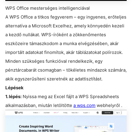
WPS Office mesterséges intelligenciával
A WPS Office a titkos fegyverem – egy ingyenes, erőteljes
alternatíva a Microsoft Excelhez, amely könnyedén kezeli
a kezdő nullákat. WPS-íróként a zökkenőmentes
eszközeire támaszkodom a munka elvégzésében, akár
importált adatokat finomítok, akár táblázatokat polírozok.
Minden szükséges funkcióval rendelkezik, egy
pénztárcabarát csomagban – tökéletes mindazok számára,
akik egyszerűsíteni szeretnék az adattisztítást.
Lépések
1. lépés:
Nyissa meg az Excel fájlt a WPS Spreadsheets
alkalmazásban, miután letöltötte
a wps.com
webhelyről .