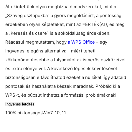
Áttekintettünk olyan megbízható módszereket, mint a
„Szöveg oszlopokba” a gyors megoldásért, a pontosság
érdekében olyan képleteket, mint az =ÉRTÉK(A1), és még
a „Keresés és csere” is a sokoldalúság érdekében.
Ráadásul megmutattam, hogy
a WPS Office
– egy
ingyenes, elegáns alternatíva – miért teheti
zökkenőmentesebbé a folyamatot az ismerős eszközeivel
és extra előnyeivel. A következő lépések követésével
biztonságosan eltávolíthatod ezeket a nullákat, így adataid
pontosak és használatra készek maradnak. Próbáld ki a
WPS-t, és búcsút inthetsz a formázási problémáknak!
Ingyenes letöltés
100% biztonságos
Win7, 10, 11