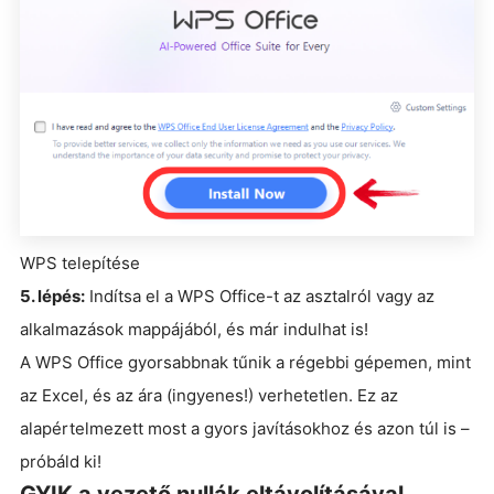
WPS telepítése
5. lépés:
Indítsa el a WPS Office-t az asztalról vagy az
alkalmazások mappájából, és már indulhat is!
A WPS Office gyorsabbnak tűnik a régebbi gépemen, mint
az Excel, és az ára (ingyenes!) verhetetlen. Ez az
alapértelmezett most a gyors javításokhoz és azon túl is –
próbáld ki!
GYIK a vezető nullák eltávolításával