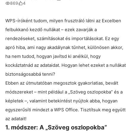
869
4
WPS-íróként tudom, milyen frusztráló látni az Excelben
felbukkanó kezdő nullákat – ezek zavarják a
rendezéseket, számításokat és importálásokat. Ez egy
apró hiba, ami nagy akadálynak tűnhet, különösen akkor,
ha nem tudod, hogyan javítsd ki anélkül, hogy
kockáztatnád az adataidat. Hogyan lehet ezeket a nullákat
biztonságosabbá tenni?
Ebben az útmutatóban megosztok gyakorlatias, bevált
módszereket – mint például a „Szöveg oszlopokba” és a
képletek –, valamint betekintést nyújtok abba, hogyan
egyszerűsíti mindezt a WPS Office. Tisztítsuk meg együtt
az adatait!
1. módszer: A „Szöveg oszlopokba”