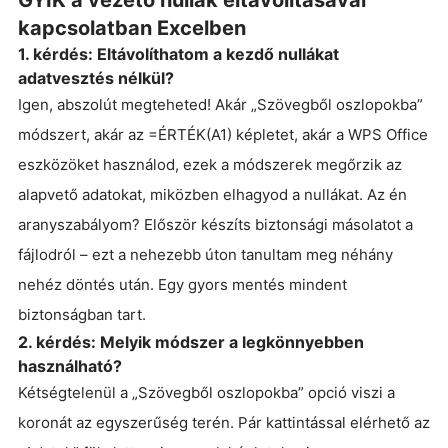
kapcsolatban Excelben
1. kérdés: Eltávolíthatom a kezdő nullákat
adatvesztés nélkül?
Igen, abszolút megteheted! Akár „Szövegből oszlopokba”
módszert, akár az =ÉRTÉK(A1) képletet, akár a WPS Office
eszközöket használod, ezek a módszerek megőrzik az
alapvető adatokat, miközben elhagyod a nullákat. Az én
aranyszabályom? Először készíts biztonsági másolatot a
fájlodról – ezt a nehezebb úton tanultam meg néhány
nehéz döntés után. Egy gyors mentés mindent
biztonságban tart.
2. kérdés: Melyik módszer a legkönnyebben
használható?
Kétségtelenül a „Szövegből oszlopokba” opció viszi a
koronát az egyszerűség terén. Pár kattintással elérhető az