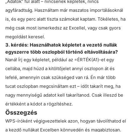
„Adatok” fül alatt – nincsenek képletek, nincs
agyfáradtság. Használtam már maszatos importálásoknál
is, és egy perc alatt tiszta számokat kaptam. Tökéletes, ha
még csak most ismerkedsz az Excellel, vagy csak gyors
megoldást keresel.
3. kérdés: Használhatok képletet a vezető nullák
egyszerre több oszlopból történő eltávolítására?
Naná! Írj egy képletet, például az =ÉRTÉK(A1)-et egy
cellába, majd húzd a kitöltőjelet annyi oszlopon át és
lefelé, amennyin csak szükséged van rá. Én már több
tucat oszlopban megcsináltam ezt – időt takarít meg, ha
nagy mennyiségű adatot kell takarítanod. Csak illeszd be
értékként a kódot a rögzítéshez.
Összegzés
WPS-íróként végigvezettelek azon, hogyan távolíthatod el
a kezdő nullákat Excelben könnyedén és magabiztosan.