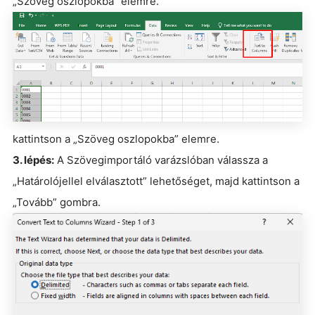
„Szöveg oszlopokba” elemre.
kattintson a „Szöveg oszlopokba” elemre.
3. lépés:
A Szövegimportáló varázslóban válassza a
„Határolójellel elválasztott” lehetőséget, majd kattintson a
„Tovább” gombra.