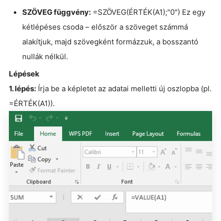
SZÖVEG függvény:
=SZÖVEG(ÉRTÉK(A1);"0") Ez egy
kétlépéses csoda – először a szöveget számmá
alakítjuk, majd szövegként formázzuk, a bosszantó
nullák nélkül.
Lépések
1. lépés:
Írja be a képletet az adatai melletti új oszlopba (pl.
=ÉRTÉK(A1)).