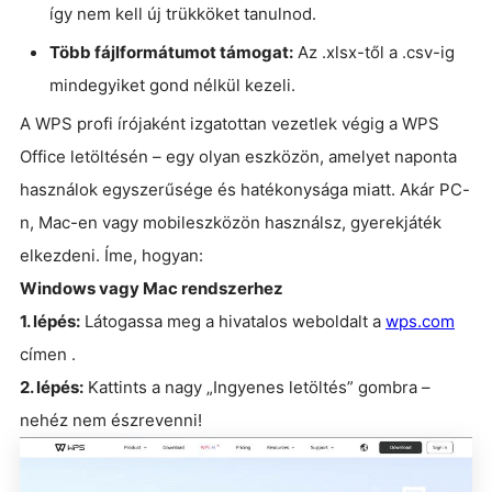
így nem kell új trükköket tanulnod.
Több fájlformátumot támogat:
Az .xlsx-től a .csv-ig
mindegyiket gond nélkül kezeli.
A WPS profi írójaként izgatottan vezetlek végig a WPS
Office letöltésén – egy olyan eszközön, amelyet naponta
használok egyszerűsége és hatékonysága miatt. Akár PC-
n, Mac-en vagy mobileszközön használsz, gyerekjáték
elkezdeni. Íme, hogyan:
Windows vagy Mac rendszerhez
1. lépés:
Látogassa meg a hivatalos weboldalt a
wps.com
címen .
2. lépés:
Kattints a nagy „Ingyenes letöltés” gombra –
nehéz nem észrevenni!