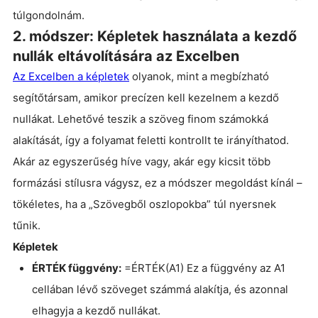
túlgondolnám.
2. módszer: Képletek használata a kezdő
nullák eltávolítására az Excelben
Az Excelben a képletek
olyanok, mint a megbízható
segítőtársam, amikor precízen kell kezelnem a kezdő
nullákat. Lehetővé teszik a szöveg finom számokká
alakítását, így a folyamat feletti kontrollt te irányíthatod.
Akár az egyszerűség híve vagy, akár egy kicsit több
formázási stílusra vágysz, ez a módszer megoldást kínál –
tökéletes, ha a „Szövegből oszlopokba” túl nyersnek
tűnik.
Képletek
ÉRTÉK függvény:
=ÉRTÉK(A1) Ez a függvény az A1
cellában lévő szöveget számmá alakítja, és azonnal
elhagyja a kezdő nullákat.