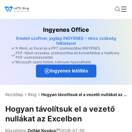
Ingyenes Office
Eredeti szoftver, jogilag INGYENES – nincs szükség
feltörésre!
A Word, az Excel és a PPT szerkesztése INGYENES.
PDF-fájlok olvasása, szerkesztése és konvertálása a hatékony
PDF-eszközkészlettel.
Microsoft-szerű felület, könnyen használható.
Ingyenes letöltés
Kezdőlap
Blog
Hogyan távolítsuk el a vezető nullákat az Excelben
Hogyan távolítsuk el a vezető
nullákat az Excelben
Közzétette
Zoltán Kovács
2026-07-30