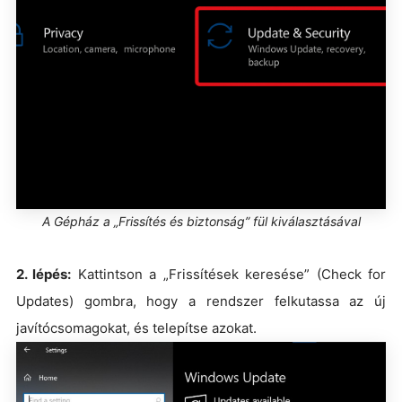
A Gépház a „Frissítés és biztonság” fül kiválasztásával
2. lépés:
Kattintson a „Frissítések keresése” (Check for
Updates) gombra, hogy a rendszer felkutassa az új
javítócsomagokat, és telepítse azokat.