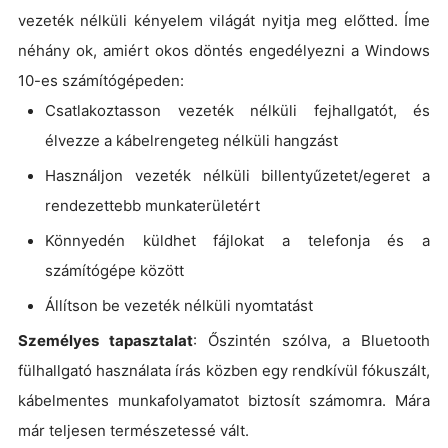
vezeték nélküli kényelem világát nyitja meg előtted. Íme
néhány ok, amiért okos döntés engedélyezni a Windows
10-es számítógépeden:
Csatlakoztasson vezeték nélküli fejhallgatót, és
élvezze a kábelrengeteg nélküli hangzást
Használjon vezeték nélküli billentyűzetet/egeret a
rendezettebb munkaterületért
Könnyedén küldhet fájlokat a telefonja és a
számítógépe között
Állítson be vezeték nélküli nyomtatást
Személyes tapasztalat
: Őszintén szólva, a Bluetooth
fülhallgató használata írás közben egy rendkívül fókuszált,
kábelmentes munkafolyamatot biztosít számomra. Mára
már teljesen természetessé vált.