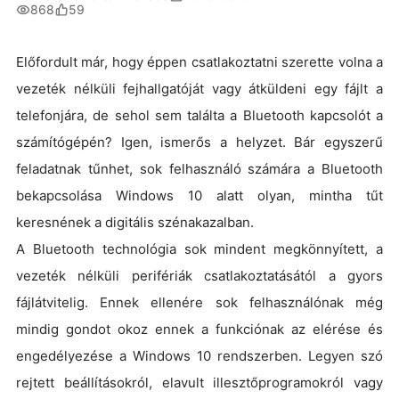
868
59
Előfordult már, hogy éppen csatlakoztatni szerette volna a
vezeték nélküli fejhallgatóját vagy átküldeni egy fájlt a
telefonjára, de sehol sem találta a Bluetooth kapcsolót a
számítógépén? Igen, ismerős a helyzet. Bár egyszerű
feladatnak tűnhet, sok felhasználó számára a Bluetooth
bekapcsolása Windows 10 alatt olyan, mintha tűt
keresnének a digitális szénakazalban.
A Bluetooth technológia sok mindent megkönnyített, a
vezeték nélküli perifériák csatlakoztatásától a gyors
fájlátvitelig. Ennek ellenére sok felhasználónak még
mindig gondot okoz ennek a funkciónak az elérése és
engedélyezése a Windows 10 rendszerben. Legyen szó
rejtett beállításokról, elavult illesztőprogramokról vagy