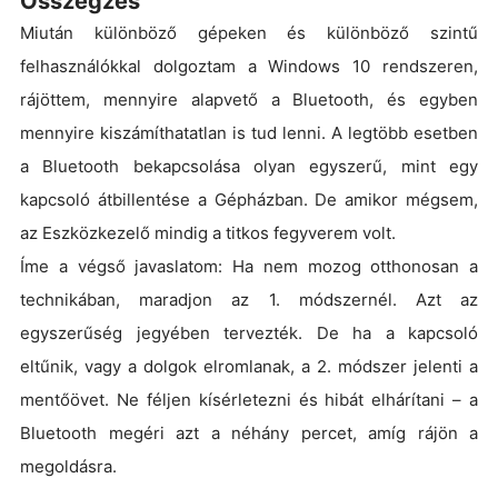
Összegzés
Miután különböző gépeken és különböző szintű
felhasználókkal dolgoztam a Windows 10 rendszeren,
rájöttem, mennyire alapvető a Bluetooth, és egyben
mennyire kiszámíthatatlan is tud lenni. A legtöbb esetben
a Bluetooth bekapcsolása olyan egyszerű, mint egy
kapcsoló átbillentése a Gépházban. De amikor mégsem,
az Eszközkezelő mindig a titkos fegyverem volt.
Íme a végső javaslatom: Ha nem mozog otthonosan a
technikában, maradjon az 1. módszernél. Azt az
egyszerűség jegyében tervezték. De ha a kapcsoló
eltűnik, vagy a dolgok elromlanak, a 2. módszer jelenti a
mentőövet. Ne féljen kísérletezni és hibát elhárítani – a
Bluetooth megéri azt a néhány percet, amíg rájön a
megoldásra.