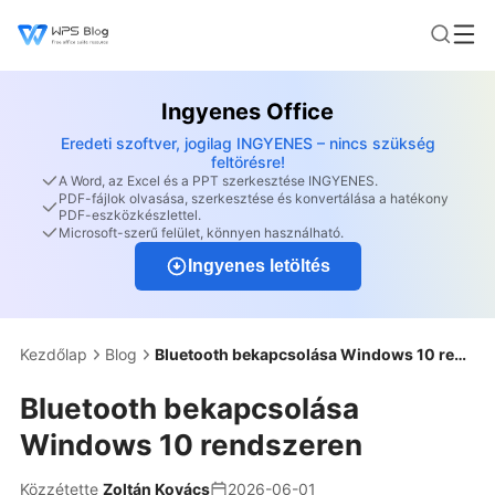
Ingyenes Office
Eredeti szoftver, jogilag INGYENES – nincs szükség
feltörésre!
A Word, az Excel és a PPT szerkesztése INGYENES.
PDF-fájlok olvasása, szerkesztése és konvertálása a hatékony
PDF-eszközkészlettel.
Microsoft-szerű felület, könnyen használható.
Ingyenes letöltés
Kezdőlap
Blog
Bluetooth bekapcsolása Windows 10 rendszeren
Bluetooth bekapcsolása
Windows 10 rendszeren
Közzétette
Zoltán Kovács
2026-06-01