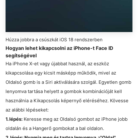
Húzza jobbra a csúszkát iOS 18 rendszerben
Hogyan lehet kikapcsolni az iPhone-t Face ID
segítségével
Ha iPhone X-et vagy újabbat használ, az eszköz
kikapcsolása egy kicsit másképp működik, mivel az
Oldalsó gomb is a Siri aktiválására szolgál. Egyetlen gomb
lenyomva tartása helyett a gombok kombinációját kell
használnia a Kikapcsolás képernyő eléréséhez. Kövesse
az alábbi lépéseket:
1. lépés:
Keresse meg az Oldalsó gombot az iPhone jobb
oldalán és a Hangerő gombokat a bal oldalon.
2. lépés: Nyomja meg és tartsa lenyomva
a
"Oldal"