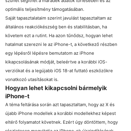
szünet segíthet a maradék adatok törlésében és az
optimális teljesítmény támogatásában.
Saját tapasztalataim szerint javulást tapasztaltam az
általános reakciókészség ben és stabilitásban, ha
követem ezt a rutint. Ha azon tűnődsz, hogyan lehet
hatalmat szerezni le az iPhone-t, a következő részben
egy lépésről lépésre bemutatom az iPhone
kikapcsolásának módját, beleértve a korábbi iOS-
verziókat és a legújabb iOS 18-at futtató eszközökre
vonatkozó utasításokat is.
Hogyan lehet kikapcsolni bármelyik
iPhone-t
A téma feltárása során azt tapasztaltam, hogy az X és
újabb iPhone modellek a korábbi modellekhez képest
eltérő folyamatot követnek. Ezért úgy döntöttem, hogy
részletesen megvitatja az iPhone-ok újraindításának