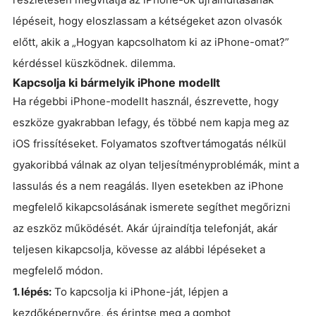
lépéseit, hogy eloszlassam a kétségeket azon olvasók
előtt, akik a „Hogyan kapcsolhatom ki az iPhone-omat?”
kérdéssel küszködnek. dilemma.
Kapcsolja ki bármelyik iPhone modellt
Ha régebbi iPhone-modellt használ, észrevette, hogy
eszköze gyakrabban lefagy, és többé nem kapja meg az
iOS frissítéseket. Folyamatos szoftvertámogatás nélkül
gyakoribbá válnak az olyan teljesítményproblémák, mint a
lassulás és a nem reagálás. Ilyen esetekben az iPhone
megfelelő kikapcsolásának ismerete segíthet megőrizni
az eszköz működését. Akár újraindítja telefonját, akár
teljesen kikapcsolja, kövesse az alábbi lépéseket a
megfelelő módon.
1. lépés:
To kapcsolja ki iPhone-ját, lépjen a
kezdőképernyőre, és érintse meg a gombot