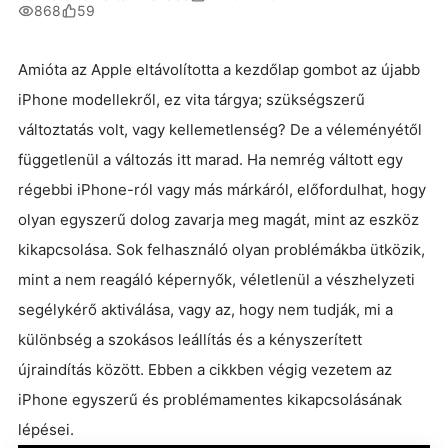
868
59
Amióta az Apple eltávolította a kezdőlap gombot az újabb
iPhone modellekről, ez vita tárgya; szükségszerű
változtatás volt, vagy kellemetlenség? De a véleményétől
függetlenül a változás itt marad. Ha nemrég váltott egy
régebbi iPhone-ról vagy más márkáról, előfordulhat, hogy
olyan egyszerű dolog zavarja meg magát, mint az eszköz
kikapcsolása. Sok felhasználó olyan problémákba ütközik,
mint a nem reagáló képernyők, véletlenül a vészhelyzeti
segélykérő aktiválása, vagy az, hogy nem tudják, mi a
különbség a szokásos leállítás és a kényszerített
újraindítás között. Ebben a cikkben végig vezetem az
iPhone egyszerű és problémamentes kikapcsolásának
lépései.