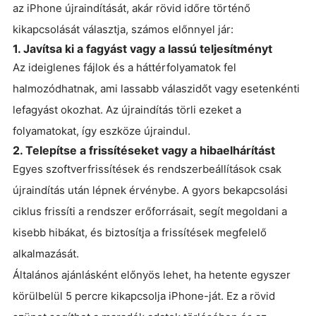
az iPhone újraindítását, akár rövid időre történő
kikapcsolását választja, számos előnnyel jár:
1. Javítsa ki a fagyást vagy a lassú teljesítményt
Az ideiglenes fájlok és a háttérfolyamatok fel
halmozódhatnak, ami lassabb válaszidőt vagy esetenkénti
lefagyást okozhat. Az újraindítás törli ezeket a
folyamatokat, így eszköze újraindul.
2. Telepítse a frissítéseket vagy a hibaelhárítást
Egyes szoftverfrissítések és rendszerbeállítások csak
újraindítás után lépnek érvénybe. A gyors bekapcsolási
ciklus frissíti a rendszer erőforrásait, segít megoldani a
kisebb hibákat, és biztosítja a frissítések megfelelő
alkalmazását.
Általános ajánlásként előnyös lehet, ha hetente egyszer
körülbelül 5 percre kikapcsolja iPhone-ját. Ez a rövid