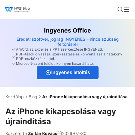
Ingyenes Office
Eredeti szoftver, jogilag INGYENES – nincs szükség
feltörésre!
A Word, az Excel és a PPT szerkesztése INGYENES.
PDF-fájlok olvasása, szerkesztése és konvertálása a hatékony
PDF-eszközkészlettel.
Microsoft-szerű felület, könnyen használható.
Ingyenes letöltés
Kezdőlap
Blog
Az iPhone kikapcsolása vagy újraindítása
Az iPhone kikapcsolása vagy
újraindítása
Közzétette
Zoltán Kovács
2026-07-30