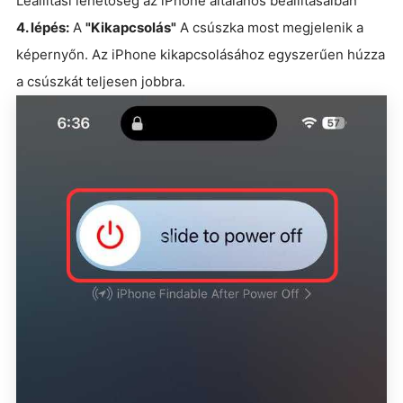
Leállítási lehetőség az iPhone általános beállításaiban
4. lépés:
A
"Kikapcsolás"
A csúszka most megjelenik a
képernyőn. Az iPhone kikapcsolásához egyszerűen húzza
a csúszkát teljesen jobbra.