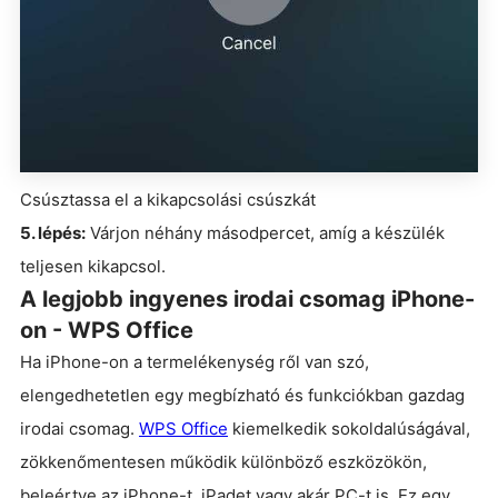
Csúsztassa el a kikapcsolási csúszkát
5. lépés:
Várjon néhány másodpercet, amíg a készülék
teljesen kikapcsol.
A legjobb ingyenes irodai csomag iPhone-
on - WPS Office
Ha iPhone-on a termelékenység ről van szó,
elengedhetetlen egy megbízható és funkciókban gazdag
irodai csomag.
WPS Office
kiemelkedik sokoldalúságával,
zökkenőmentesen működik különböző eszközökön,
beleértve az iPhone-t, iPadet vagy akár PC-t is. Ez egy