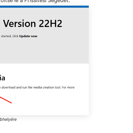
ltse le a Frissítési Segédet.
ebhelyére