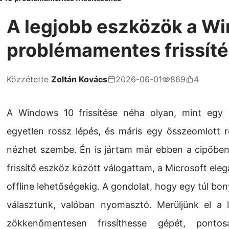
A legjobb eszközök a W
problémamentes frissít
Közzétette
Zoltán Kovács
2026-06-01
869
4
A Windows 10 frissítése néha olyan, mint egy i
egyetlen rossz lépés, és máris egy összeomlott re
nézhet szembe. Én is jártam már ebben a cipőbe
frissítő eszköz között válogattam, a Microsoft ele
offline lehetőségekig. A gondolat, hogy egy túl bo
választunk, valóban nyomasztó. Merüljünk el a 
zökkenőmentesen frissíthesse gépét, pont