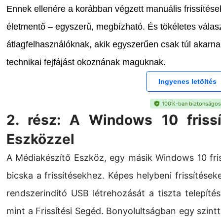
Ennek ellenére a korábban végzett manuális frissítés
életmentő – egyszerű, megbízható. És
tökéletes vála
átlagfelhasználóknak, akik egyszerűen csak túl akarnak
technikai fejfájást okoznának maguknak
.
Ingyenes letöltés
100%-ban biztonságos
2. rész: A Windows 10 friss
Eszközzel
A Médiakészítő Eszköz, egy másik Windows 10 friss
bicska a frissítésekhez. Képes helybeni frissítése
rendszerindító USB létrehozását a tiszta telepítés
mint a Frissítési Segéd. Bonyolultságban egy szintte