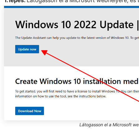
1. lépés:
Látogasson el a Microsoft webhelyére, és tö
Látogasson el a Microsoft w