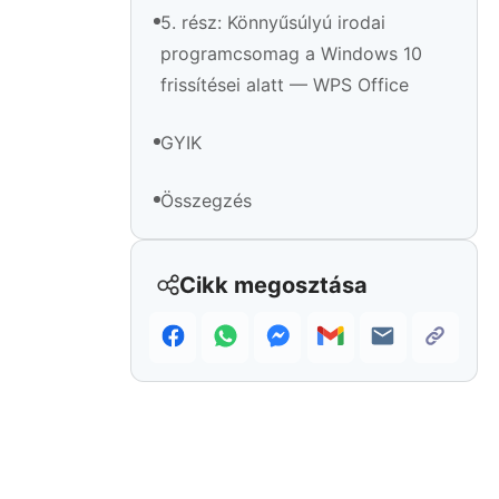
5. rész: Könnyűsúlyú irodai
programcsomag a Windows 10
frissítései alatt — WPS Office
GYIK
Összegzés
Cikk megosztása