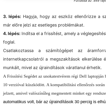
Futtassa az .exe fájlt
3. lépés:
Hagyja, hogy az eszköz ellenőrizze a sz
már előre jelzi az esetleges problémákat.
4. lépés:
Indítsa el a frissítést, amely a véglegesít
foglal.
Csatlakoztassa a számítógépet az áramforr
internetkapcsolatról a megszakítások elkerülése 
munkáit, mivel az újraindítások váratlanul érhetik.
A Frissítési Segédet az unokatestvérem régi Dell laptopjá
10 verzióval küszködött. A kompatibilitási ellenőrzés során
jelzett, amivel valószínűleg megmentett minket egy rendsz
automatikus volt, bár az újraindítások 30 percig is el