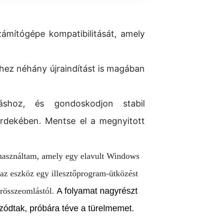
ámítógépe kompatibilitását, amely
éshez néhány újraindítást is magában
áshoz, és gondoskodjon stabil
érdekében. Mentse el a megnyitott
n használtam, amely egy elavult Windows
 az eszköz egy illesztőprogram-ütközést
erösszeomlástól.
A folyamat nagyrészt
húzódtak, próbára téve a türelmemet.