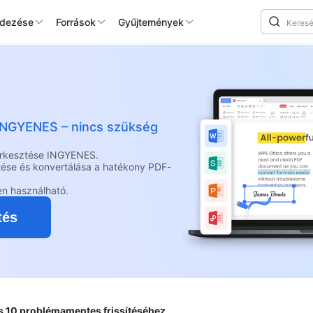
edezése
Források
Gyűjtemények
e
g INGYENES – nincs szükség
erkesztése INGYENES.
tése és konvertálása a hatékony PDF-
en használható.
tés
 10 problémamentes frissítéséhez