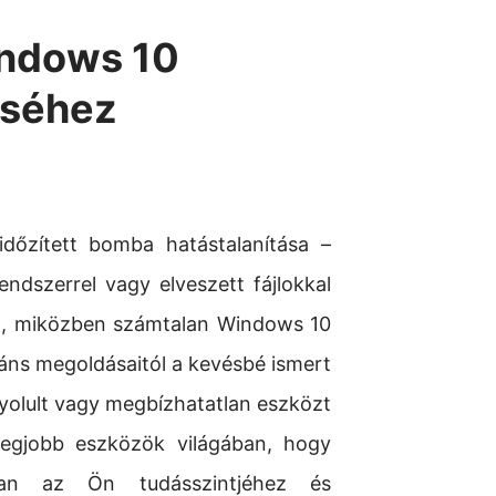
indows 10
éséhez
dőzített bomba hatástalanítása –
ndszerrel vagy elveszett fájlokkal
n, miközben számtalan Windows 10
gáns megoldásaitól a kevésbé ismert
nyolult vagy megbízhatatlan eszközt
legjobb eszközök világában, hogy
osan az Ön tudásszintjéhez és