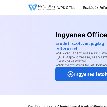
WPS Office
Eszközök Felf
Ingyenes Offic
Eredeti szoftver, jogila
feltörésre!
A Word, az Excel és a PPT sz
PDF-fájlok olvasása, szerkesz
eszközkészlettel.
Microsoft-szerű felület, könny
Ingyenes letöl
Kezdőlap
Blog
A legjobb eszközök a Windows