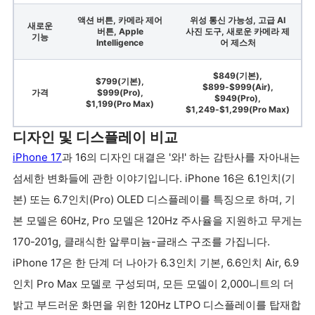
액션 버튼, 카메라 제어
위성 통신 가능성, 고급 AI
새로운
버튼, Apple
사진 도구, 새로운 카메라 제
기능
Intelligence
어 제스처
$849(기본),
$799(기본),
$899-$999(Air),
가격
$999(Pro),
$949(Pro),
$1,199(Pro Max)
$1,249-$1,299(Pro Max)
디자인 및 디스플레이 비교
iPhone 17
과 16의 디자인 대결은 '와!' 하는 감탄사를 자아내는
섬세한 변화들에 관한 이야기입니다. iPhone 16은 6.1인치(기
본) 또는 6.7인치(Pro) OLED 디스플레이를 특징으로 하며, 기
본 모델은 60Hz, Pro 모델은 120Hz 주사율을 지원하고 무게는
170-201g, 클래식한 알루미늄-글래스 구조를 가집니다.
iPhone 17은 한 단계 더 나아가 6.3인치 기본, 6.6인치 Air, 6.9
인치 Pro Max 모델로 구성되며, 모든 모델이 2,000니트의 더
밝고 부드러운 화면을 위한 120Hz LTPO 디스플레이를 탑재합