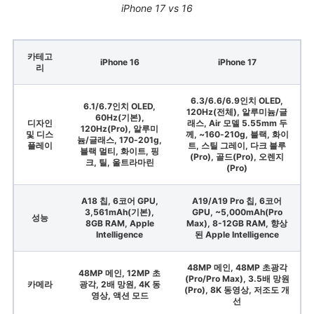
iPhone 17 vs 16
카테고
iPhone 16
iPhone 17
리
6.3/6.6/6.9인치 OLED,
6.1/6.7인치 OLED,
120Hz(전체), 알루미늄/글
60Hz(기본),
디자인
래스, Air 모델 5.55mm 두
120Hz(Pro), 알루미
및 디스
께, ~160-210g, 블랙, 화이
늄/글래스, 170-201g,
플레이
트, 스틸 그레이, 다크 블루
블랙 멀티, 화이트, 핑
(Pro), 골드(Pro), 오렌지
크, 틸, 울트라마린
(Pro)
A18 칩, 6코어 GPU,
A19/A19 Pro 칩, 6코어
3,561mAh(기본),
GPU, ~5,000mAh(Pro
성능
8GB RAM, Apple
Max), 8-12GB RAM, 향상
Intelligence
된 Apple Intelligence
48MP 메인, 48MP 초광각
48MP 메인, 12MP 초
(Pro/Pro Max), 3.5배 망원
카메라
광각, 2배 망원, 4K 동
(Pro), 8K 동영상, 저조도 개
영상, 액션 모드
선