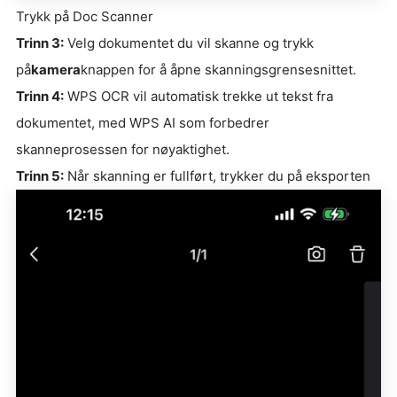
Trykk på Doc Scanner
Trinn 3:
Velg dokumentet du vil skanne og trykk
på
kamera
knappen for å åpne skanningsgrensesnittet.
Trinn 4:
WPS OCR vil automatisk trekke ut tekst fra
dokumentet, med WPS AI som forbedrer
skanneprosessen for nøyaktighet.
Trinn 5:
Når skanning er fullført, trykker du på eksporten