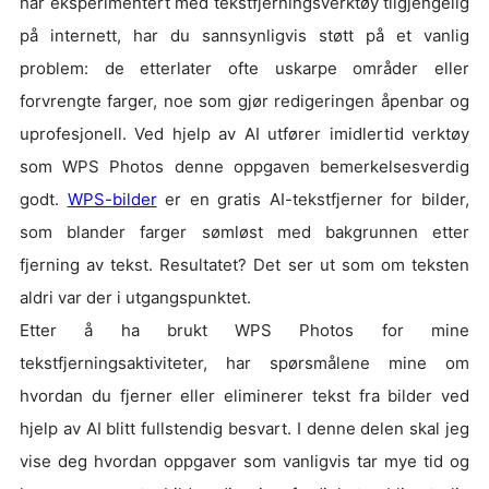
har eksperimentert med tekstfjerningsverktøy tilgjengelig
på internett, har du sannsynligvis støtt på et vanlig
problem: de etterlater ofte uskarpe områder eller
forvrengte farger, noe som gjør redigeringen åpenbar og
uprofesjonell. Ved hjelp av AI utfører imidlertid verktøy
som WPS Photos denne oppgaven bemerkelsesverdig
godt.
WPS-bilder
er en gratis AI-tekstfjerner for bilder,
som blander farger sømløst med bakgrunnen etter
fjerning av tekst. Resultatet? Det ser ut som om teksten
aldri var der i utgangspunktet.
Etter å ha brukt WPS Photos for mine
tekstfjerningsaktiviteter, har spørsmålene mine om
hvordan du fjerner eller eliminerer tekst fra bilder ved
hjelp av AI blitt fullstendig besvart. I denne delen skal jeg
vise deg hvordan oppgaver som vanligvis tar mye tid og