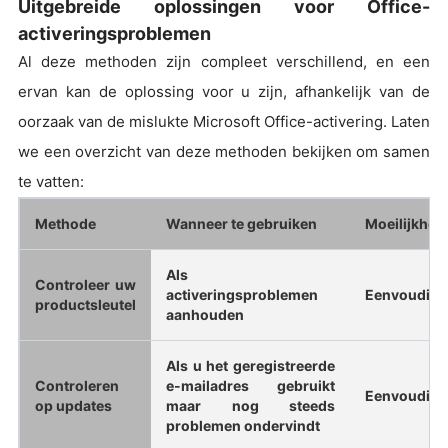
Uitgebreide oplossingen voor Office-
activeringsproblemen
Al deze methoden zijn compleet verschillend, en een
ervan kan de oplossing voor u zijn, afhankelijk van de
oorzaak van de mislukte Microsoft Office-activering. Laten
we een overzicht van deze methoden bekijken om samen
te vatten:
Methode
Wanneer te gebruiken
Moeilijkhei
Als
Controleer uw
activeringsproblemen
Eenvoudig
productsleutel
aanhouden
Als u het geregistreerde
Controleren
e-mailadres gebruikt
Eenvoudig
op updates
maar nog steeds
problemen ondervindt