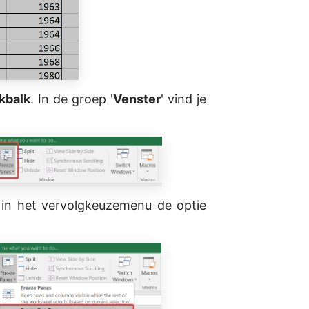
kbalk
. In de groep '
Venster
' vind je
in het vervolgkeuzemenu de optie