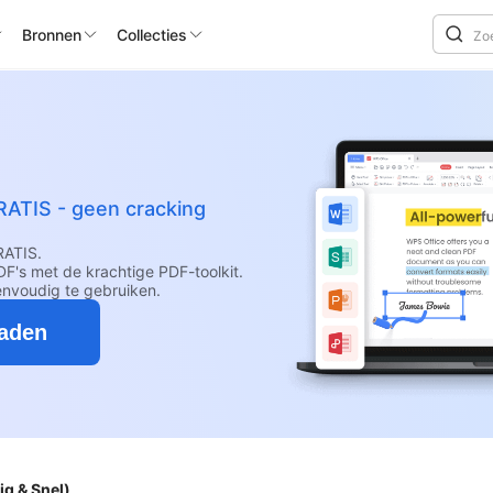
Bronnen
Collecties
RATIS - geen cracking
RATIS.
F's met de krachtige PDF-toolkit.
envoudig te gebruiken.
oaden
ig & Snel)