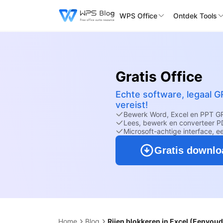
WPS Office
Ontdek Tools
Gratis Office
Echte software, legaal G
vereist!
Bewerk Word, Excel en PPT G
Lees, bewerk en converteer PD
Microsoft-achtige interface, e
Gratis downl
Home
Blog
Rijen blokkeren in Excel (Eenvoud