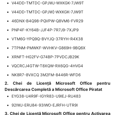
V44DD-TMTDC-GPJWJ-WXKGK-7JW9T
V44DD-TMTDC-GPJW]-WXKGK-7JW9T
46DNX-B4Q98-PQVPW-Q8VM6-FVR29
PNP4F-KY64B-JJF4P-7R7J9-7XJP9
VTM6G-YPQ9Q-BVYJQ-37RYH-R4X38
7TPNM-PMWKF-WVHKV-G869H-9BQ6X
XRNFT-HG2FV-G74BP-7PVDCJB29K
VQCRCJ4GTW-T8XQW-RX6QG-4HVG4
NK8R7-8VXCQ 3M2FM-8446R-WFD6
2. Chei de Licență Microsoft Office pentru
Descărcarea Completă a Microsoft Office Piratat
EYG38-U4R9F-IGYR83-U9IEJ-RU483
92IWJ-ERU84-93IWO-EJRFH-UTR9I
3. Chei de Licență Microsoft Office pentru Activarea