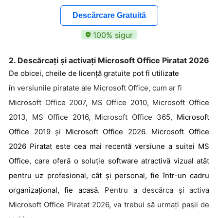
înainte de instalare
Descărcare Gratuită
În general, are
100% sigur
În general, are
dimensiuni de
dimensiuni de fișiere
Dimensiunea
fișiere mai mici în
mai mari în comparație
Fișierului
comparație cu
cu versiunea pe 32 de
2. Descărcați și activați Microsoft Office Piratat 2026
versiunea pe 64
biți
de biți
De obicei, cheile de licență gratuite pot fi utilizate
în
versiunile piratate ale Microsoft Office, cum ar fi
Compatibilitatea cu
Microsoft Office 2007, MS Office 2010, Microsoft Office
aceeași versiune este
La fel ca Microsoft
de preferat pentru a
2013, MS Office 2016, Microsoft Office 365,
Microsoft
Colaborare
Office pe 64 de biți
evita problemele de
compatibilitate la
Office 2019
și
Microsoft Office 2026
.
Microsoft Office
colaborarea cu alții
2026 Piratat este cea mai recentă versiune a suitei MS
Office, care oferă o soluție software atractivă vizual atât
pentru uz profesional, cât și personal, fie într-un cadru
organizațional, fie acasă.
Pentru a descărca și activa
Microsoft Office Piratat 2026, va trebui să urmați pașii de