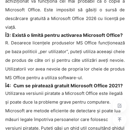
achiziționat va funcționa cel mai probabil ca o copie a
Microsoft Office. Este imposibil să găsiți
o sursă de
descărcare gratuită a Microsoft Office 2026 cu licență pe
viață.
Î3: Există o limită pentru activarea Microsoft Office?
R. Deoarece licențele produselor MS Office funcționează
pe baza politicii „per utilizator”, puteți utiliza aceeași cheie
de produs de câte ori și pentru câte utilizări aveți nevoie.
Utilizatorii vor avea nevoie de propria lor cheie de produs
MS Office pentru a utiliza software-ul.
Î4: Cum se piratează gratuit Microsoft Office 2021?
Utilizarea versiunii piratate a Microsoft Office este ilegală
și poate duce la probleme grave pentru computere.
Microsoft are metode eficiente de detectare și poate lua
măsuri legale împotriva persoanelor care folosesc
versiuni piratate. Puteți găsi un ghid util consultând ghidul