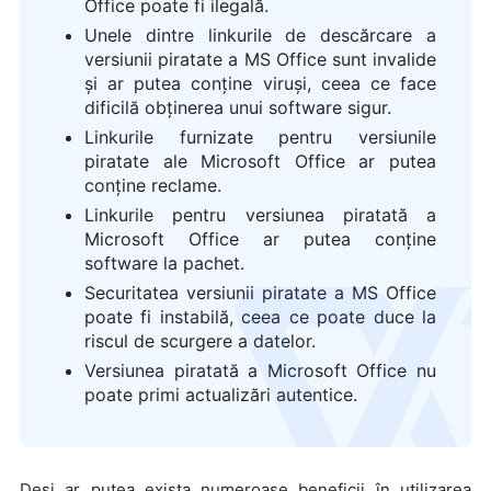
Office poate fi ilegală.
Unele dintre linkurile de descărcare a
versiunii piratate a MS Office sunt invalide
și ar putea conține viruși, ceea ce face
dificilă obținerea unui software sigur.
Linkurile furnizate pentru versiunile
piratate ale Microsoft Office ar putea
conține reclame.
Linkurile pentru versiunea piratată a
Microsoft Office ar putea conține
software la pachet.
Securitatea versiunii piratate a MS Office
logo
poate fi instabilă, ceea ce poate duce la
riscul de scurgere a datelor.
Versiunea piratată a Microsoft Office nu
poate primi actualizări autentice.
Deși ar putea exista numeroase beneficii în utilizarea