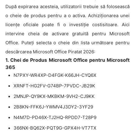
După expirarea acesteia, utilizatorii trebuie să folosească
o cheie de produs pentru a o activa. Achiziționarea unei
licențe oficiale poate fi o investiție costisitoare. Aici
intervine cheia de activare gratuită pentru Microsoft
Office. Puteți selecta o cheie din lista următoare pentru
descărcarea Microsoft Office Piratat 2026:
1. Chei de Produs Microsoft Office pentru Microsoft
365
N7PXY-WR4XP-D4FGK-K66JH-CYQ6X
XRNFT-HG2FV-G74BP-7PVDC-JB29K
2MNJP-QY9KX-MKBKM-9VH2-CJ9KK
2B8KN-FFK6J-YWMV4J3DY2-3YF29
N4M7D-PD46X-TJ2HQ-RPDD7-T28P9
366NX-BQ62X-PQT9G-GPX4H-VT7TX