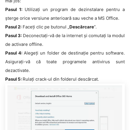
mai jos:
Pasul 1:
Utilizați un program de dezinstalare pentru a
șterge orice versiune anterioară sau veche a MS Office.
Pasul 2:
Faceți clic pe butonul „
Descărcare
”.
Pasul 3:
Deconectați-vă de la internet și comutați la modul
de activare offline.
Pasul 4:
Alegeți un folder de destinație pentru software.
Asigurați-vă că toate programele antivirus sunt
dezactivate.
Pasul 5:
Rulați crack-ul din folderul descărcat.