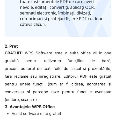
toate instrumentele PDF de care aveți
logo
nevoie, editați, convertiți, aplicați OCR,
semnați electronic, îmbinați, divizați,
comprimați și protejați fișiere PDF cu doar
câteva clicuri.
2. Preț
GRATUIT:
WPS Software este o suită office all-in-one
gratuită pentru utilizarea funcțiilor de bază,
precum
editorul de text, foile de calcul și prezentările,
fără reclame sau înregistrare. Editorul PDF este gratuit
pentru unele funcții (cum ar fi citirea, adnotarea și
conversia) și percepe taxe pentru funcțiile avansate
(editare, scanare)
3. Avantajele WPS Office
Acest software este gratuit