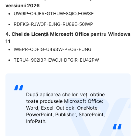
versiunii 2026
UW9IP-ORJER-GTHUW-8QIOJ-0WSF
RDFKG-RJWOF-EJNG-RU89E-50IWP
4. Chei de Licență Microsoft Office pentru Windows
11
IWEPR-ODFIG-U493W-PEOS-FUNGI
TERU4-902I3P-EWOJI-DFGIR-EU42PW
După aplicarea cheilor, veți obține
toate produsele Microsoft Office:
logo
Word, Excel, Outlook, OneNote,
PowerPoint, Publisher, SharePoint,
InfoPath.