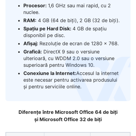
Procesor:
1,6 GHz sau mai rapid, cu 2
nuclee.
RAM:
4 GB (64 de biți), 2 GB (32 de biți).
Spațiu pe Hard Disk:
4 GB de spațiu
disponibil pe disc.
Afișaj:
Rezoluție de ecran de 1280 x 768.
Grafică:
DirectX 9 sau o versiune
ulterioară, cu WDDM 2.0 sau o versiune
logo
superioară pentru Windows 10.
Conexiune la Internet:
Accesul la internet
este necesar pentru activarea produsului
și pentru serviciile online.
Diferențe între Microsoft Office 64 de biți
și Microsoft Office 32 de biți