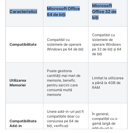
Microsoft
Microsoft Office
Caracteristici
Office 32 de
64 de biți
biți
Compatibil cu
Compatibil cu
sistemele de
Compatibilitate
sistemele de operare
operare Windows
Windows pe 64 de biți
pe 32 de biți și 64
de biți
Poate gestiona
cantități mai mari de
Limitat la utilizarea
Utilizarea
memorie, benefic
a până la 4GB de
Memoriei
pentru sarcini care
RAM
consumă multă
memorie
Unele add-in-uri pot fi
În general,
compatibile doar cu
compatibil cu o
Compatibilitate
versiunea pe 64 de
gamă largă de
Add-in
biți, verificați
add-in-uri și
compatibilitatea
software terț