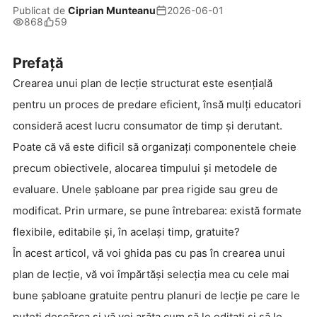
Publicat de
Ciprian Munteanu
2026-06-01
868
59
Prefață
Crearea unui plan de lecție structurat este esențială
pentru un proces de predare eficient, însă mulți educatori
consideră acest lucru consumator de timp și derutant.
Poate că vă este dificil să organizați componentele cheie
precum obiectivele, alocarea timpului și metodele de
evaluare. Unele șabloane par prea rigide sau greu de
modificat. Prin urmare, se pune întrebarea: există formate
flexibile, editabile și, în același timp, gratuite?
În acest articol, vă voi ghida pas cu pas în crearea unui
plan de lecție, vă voi împărtăși selecția mea cu cele mai
bune șabloane gratuite pentru planuri de lecție pe care le
puteți descărca și vă voi arăta cum să le editați și să le