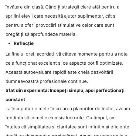
învățare din clasă. Gândiți strategii clare atât pentru a
sprijini elevii care necesită ajutor suplimentar, cât și
pentru a oferi provocări stimulative celor care sunt
pregătiți să aprofundeze materia.
Reflecție
La finalul orei, acordați-vă câteva momente pentru a nota
ce a funcționat excelent și ce aspecte pot fi optimizate.
Această autoevaluare rapidă este cheia dezvoltării
dumneavoastră profesionale continue.
Sfat din experiență: Începeți simplu, apoi perfecționați
constant
La începuturile mele în crearea planurilor de lecție, aveam
tendința să complic excesiv lucrurile. Cu timpul, am
înțeles că simplitatea și claritatea sunt infinit mai eficiente
decât un document supraîncărcat. Acum, pornesc de la o