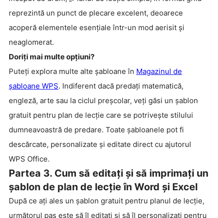
reprezintă un punct de plecare excelent, deoarece
acoperă elementele esențiale într-un mod aerisit și
neaglomerat.
Doriți mai multe opțiuni?
Puteți explora multe alte șabloane în
Magazinul de
șabloane WPS
. Indiferent dacă predați matematică,
engleză, arte sau la ciclul preșcolar, veți găsi un șablon
gratuit pentru plan de lecție care se potrivește stilului
dumneavoastră de predare. Toate șabloanele pot fi
descărcate, personalizate și editate direct cu ajutorul
WPS Office.
Partea 3. Cum să editați și să imprimați un
șablon de plan de lecție în Word și Excel
După ce ați ales un șablon gratuit pentru planul de lecție,
următorul pas este să îl editați și să îl personalizați pentru