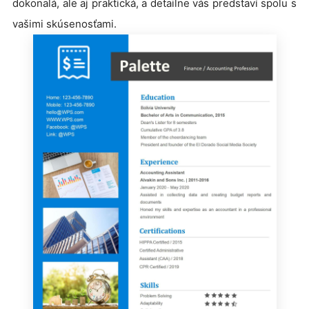
dokonalá, ale aj praktická, a detailne vás predstaví spolu s
vašimi skúsenosťami.