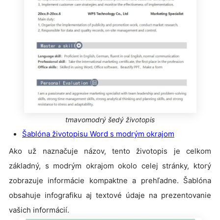
tmavomodrý šedý životopis
Šablóna životopisu Word s modrým okrajom
Ako už naznačuje názov, tento životopis je celkom
základný, s modrým okrajom okolo celej stránky, ktorý
zobrazuje informácie kompaktne a prehľadne. Šablóna
obsahuje infografiku aj textové údaje na prezentovanie
vašich informácií.