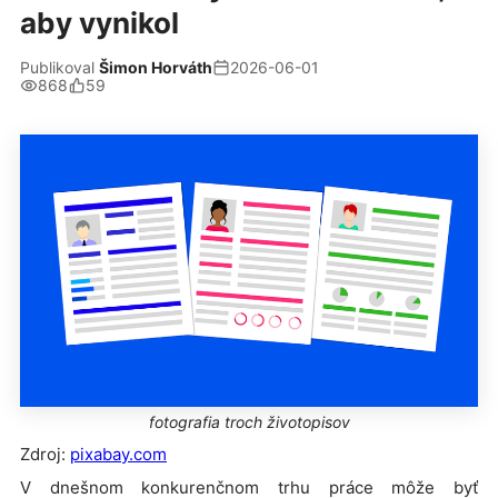
aby vynikol
Publikoval
Šimon Horváth
2026-06-01
868
59
fotografia troch životopisov
Zdroj:
pixabay.com
V dnešnom konkurenčnom trhu práce môže byť