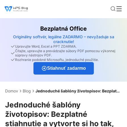
Bezplatná Office
Originálny softvér, legálne ZADARMO – nevyžaduje sa
cracknutie!
Upravujte Word, Excel a PPT ZDARMA.
Čítajte, upravujte a prevádzajte súbory PDF pomocou výkonnej
súpravy nástrojov PDF.
Rozhranie podobné Microsoftu, jednoduché použitie.
Stiahnuť zadarmo
Domov
Blog
Jednoduché šablóny životopisov: Bezplatné stiahnutie a vytvorte si ho tak, aby vynikol
Jednoduché šablóny
životopisov: Bezplatné
stiahnutie a vytvorte si ho tak,