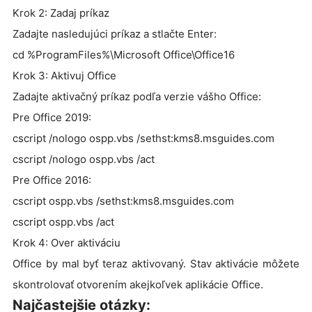
Krok 2: Zadaj príkaz
Zadajte nasledujúci príkaz a stlačte Enter:
cd %ProgramFiles%\Microsoft Office\Office16
Krok 3: Aktivuj Office
Zadajte aktivačný príkaz podľa verzie vášho Office:
Pre Office 2019:
cscript /nologo ospp.vbs /sethst:kms8.msguides.com
cscript /nologo ospp.vbs /act
Pre Office 2016:
cscript ospp.vbs /sethst:kms8.msguides.com
cscript ospp.vbs /act
Krok 4: Over aktiváciu
Office by mal byť teraz aktivovaný. Stav aktivácie môžete
skontrolovať otvorením akejkoľvek aplikácie Office.
Najčastejšie otázky: