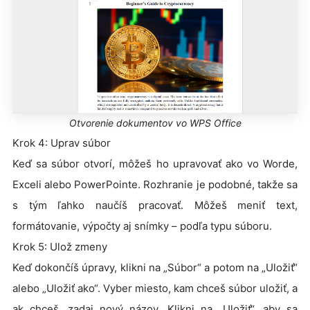
Otvorenie dokumentov vo WPS Office
Krok 4: Uprav súbor
Keď sa súbor otvorí, môžeš ho upravovať ako vo Worde,
Exceli alebo PowerPointe. Rozhranie je podobné, takže sa
s tým ľahko naučíš pracovať. Môžeš meniť text,
formátovanie, výpočty aj snímky – podľa typu súboru.
Krok 5: Ulož zmeny
Keď dokončíš úpravy, klikni na „Súbor“ a potom na „Uložiť“
alebo „Uložiť ako“. Vyber miesto, kam chceš súbor uložiť, a
ak chceš, zadaj nový názov. Klikni na „Uložiť“, aby sa