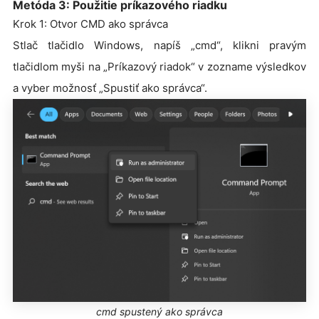
Metóda 3: Použitie príkazového riadku
Krok 1: Otvor CMD ako správca
Stlač tlačidlo Windows, napíš „cmd“, klikni pravým
tlačidlom myši na „Príkazový riadok“ v zozname výsledkov
a vyber možnosť „Spustiť ako správca“.
cmd spustený ako správca