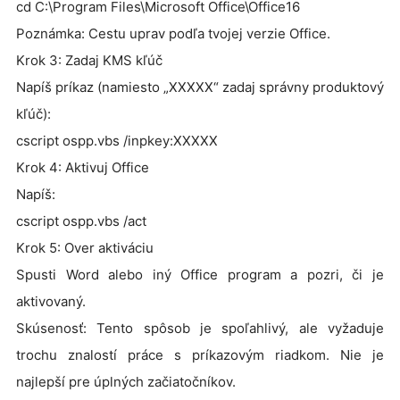
cd C:\Program Files\Microsoft Office\Office16
Poznámka: Cestu uprav podľa tvojej verzie Office.
Krok 3: Zadaj KMS kľúč
Napíš príkaz (namiesto „XXXXX“ zadaj správny produktový
kľúč):
cscript ospp.vbs /inpkey:XXXXX
Krok 4: Aktivuj Office
Napíš:
cscript ospp.vbs /act
Krok 5: Over aktiváciu
Spusti Word alebo iný Office program a pozri, či je
aktivovaný.
Skúsenosť: Tento spôsob je spoľahlivý, ale vyžaduje
trochu znalostí práce s príkazovým riadkom. Nie je
najlepší pre úplných začiatočníkov.