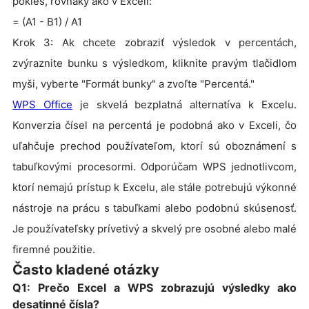
pokles, rovnaký ako v Exceli:
= (A1 - B1) / A1
Krok 3: Ak chcete zobraziť výsledok v percentách,
zvýraznite bunku s výsledkom, kliknite pravým tlačidlom
myši, vyberte "Formát bunky" a zvoľte "Percentá."
WPS Office
je skvelá bezplatná alternatíva k Excelu.
Konverzia čísel na percentá je podobná ako v Exceli, čo
uľahčuje prechod používateľom, ktorí sú oboznámení s
tabuľkovými procesormi. Odporúčam WPS jednotlivcom,
ktorí nemajú prístup k Excelu, ale stále potrebujú výkonné
nástroje na prácu s tabuľkami alebo podobnú skúsenosť.
Je používateľsky prívetivý a skvelý pre osobné alebo malé
firemné použitie.
Často kladené otázky
Q1: Prečo Excel a WPS zobrazujú výsledky ako
desatinné čísla?