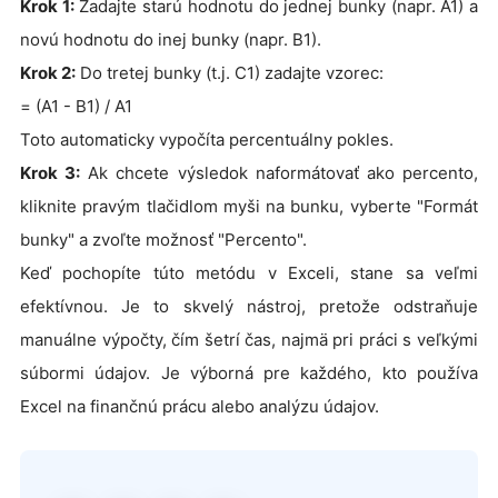
Krok 1:
Zadajte starú hodnotu do jednej bunky (napr. A1) a
novú hodnotu do inej bunky (napr. B1).
Krok 2:
Do tretej bunky (t.j. C1) zadajte vzorec:
= (A1 - B1) / A1
Toto automaticky vypočíta percentuálny pokles.
Krok 3:
Ak chcete výsledok naformátovať ako percento,
kliknite pravým tlačidlom myši na bunku, vyberte "Formát
bunky" a zvoľte možnosť "Percento".
Keď pochopíte túto metódu v Exceli, stane sa veľmi
efektívnou. Je to skvelý nástroj, pretože odstraňuje
manuálne výpočty, čím šetrí čas, najmä pri práci s veľkými
súbormi údajov. Je výborná pre každého, kto používa
Excel na finančnú prácu alebo analýzu údajov.