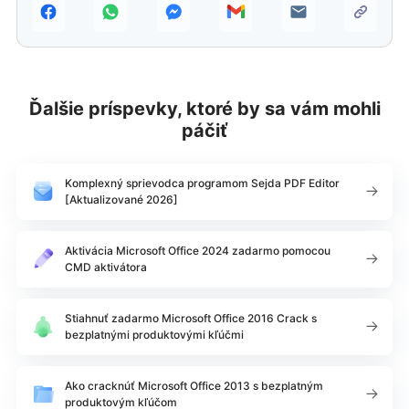
Ďalšie príspevky, ktoré by sa vám mohli
páčiť
Komplexný sprievodca programom Sejda PDF Editor
[Aktualizované 2026]
Aktivácia Microsoft Office 2024 zadarmo pomocou
CMD aktivátora
Stiahnuť zadarmo Microsoft Office 2016 Crack s
bezplatnými produktovými kľúčmi
Ako cracknúť Microsoft Office 2013 s bezplatným
produktovým kľúčom