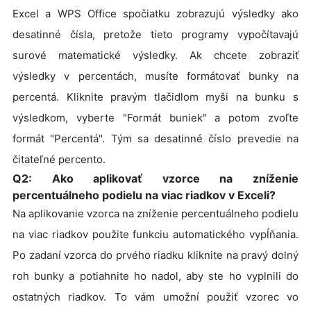
Excel a WPS Office spočiatku zobrazujú výsledky ako
desatinné čísla, pretože tieto programy vypočítavajú
surové matematické výsledky. Ak chcete zobraziť
výsledky v percentách, musíte formátovať bunky na
percentá. Kliknite pravým tlačidlom myši na bunku s
výsledkom, vyberte "Formát buniek" a potom zvoľte
formát "Percentá". Tým sa desatinné číslo prevedie na
čitateľné percento.
Q2: Ako aplikovať vzorce na zníženie
percentuálneho podielu na viac riadkov v Exceli?
Na aplikovanie vzorca na zníženie percentuálneho podielu
na viac riadkov použite funkciu automatického vypĺňania.
Po zadaní vzorca do prvého riadku kliknite na pravý dolný
roh bunky a potiahnite ho nadol, aby ste ho vyplnili do
ostatných riadkov. To vám umožní použiť vzorec vo