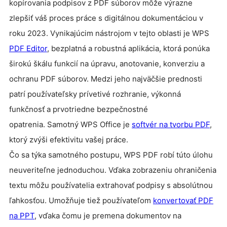
kopírovania podpisov z PDF súborov môže výrazne
zlepšiť váš proces práce s digitálnou dokumentáciou v
roku 2023.
Vynikajúcim nástrojom v tejto oblasti je WPS
PDF Editor
, bezplatná a robustná aplikácia, ktorá ponúka
širokú škálu funkcií na úpravu, anotovanie, konverziu a
ochranu PDF súborov. Medzi jeho najväčšie prednosti
patrí používateľsky prívetivé rozhranie, výkonná
funkčnosť a prvotriedne bezpečnostné
opatrenia.
Samotný WPS Office je
softvér na tvorbu PDF
,
ktorý zvýši efektivitu vašej práce.
Čo sa týka samotného postupu, WPS PDF robí túto úlohu
neuveriteľne jednoduchou. Vďaka zobrazeniu ohraničenia
textu môžu používatelia extrahovať podpisy s absolútnou
ľahkosťou. Umožňuje tiež používateľom
konvertovať PDF
na PPT
, vďaka čomu je premena dokumentov na